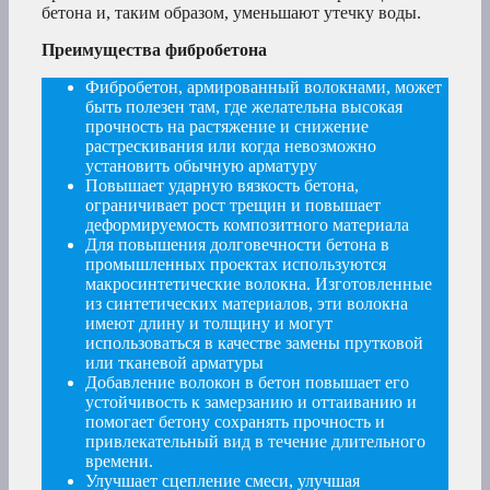
бетона и, таким образом, уменьшают утечку воды.
Преимущества фибробетона
Фибробетон, армированный волокнами, может
быть полезен там, где желательна высокая
прочность на растяжение и снижение
растрескивания или когда невозможно
установить обычную арматуру
Повышает ударную вязкость бетона,
ограничивает рост трещин и повышает
деформируемость композитного материала
Для повышения долговечности бетона в
промышленных проектах используются
макросинтетические волокна. Изготовленные
из синтетических материалов, эти волокна
имеют длину и толщину и могут
использоваться в качестве замены прутковой
или тканевой арматуры
Добавление волокон в бетон повышает его
устойчивость к замерзанию и оттаиванию и
помогает бетону сохранять прочность и
привлекательный вид в течение длительного
времени.
Улучшает сцепление смеси, улучшая