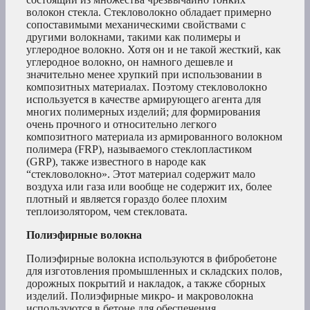
волокон стекла. Стекловолокно обладает примерно
сопоставимыми механическими свойствами с
другими волокнами, такими как полимеры и
углеродное волокно. Хотя он и не такой жесткий, как
углеродное волокно, он намного дешевле и
значительно менее хрупкий при использовании в
композитных материалах. Поэтому стекловолокно
используется в качестве армирующего агента для
многих полимерных изделий; для формирования
очень прочного и относительно легкого
композитного материала из армированного волокном
полимера (FRP), называемого стеклопластиком
(GRP), также известного в народе как
“стекловолокно». Этот материал содержит мало
воздуха или газа или вообще не содержит их, более
плотный и является гораздо более плохим
теплоизолятором, чем стекловата.
Полиэфирные волокна
Полиэфирные волокна используются в фибробетоне
для изготовления промышленных и складских полов,
дорожных покрытий и накладок, а также сборных
изделий. Полиэфирные микро- и макроволокна
используются в бетоне для обеспечения