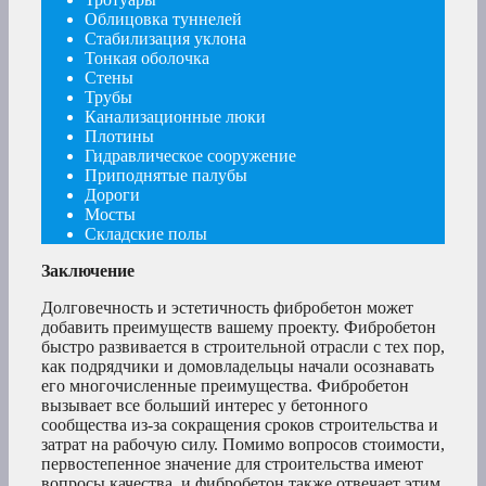
Облицовка туннелей
Стабилизация уклона
Тонкая оболочка
Стены
Трубы
Канализационные люки
Плотины
Гидравлическое сооружение
Приподнятые палубы
Дороги
Мосты
Складские полы
Заключение
Долговечность и эстетичность фибробетон может
добавить преимуществ вашему проекту. Фибробетон
быстро развивается в строительной отрасли с тех пор,
как подрядчики и домовладельцы начали осознавать
его многочисленные преимущества. Фибробетон
вызывает все больший интерес у бетонного
сообщества из-за сокращения сроков строительства и
затрат на рабочую силу. Помимо вопросов стоимости,
первостепенное значение для строительства имеют
вопросы качества, и фибробетон также отвечает этим