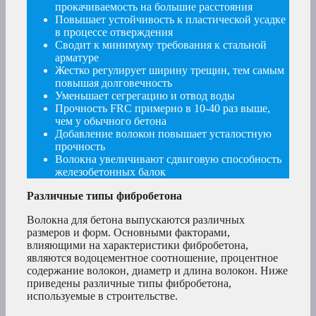
прокачиваемость на большие расстояния
Повышает устойчивость к пластической усадке
в процессе отверждения
Сводит к минимуму требования к стальной
арматуре
Жестко регулирует ширину трещин, тем самым
повышая долговечность
Уменьшает сегрегацию и отвод воды
Прочность FRC примерно в 10-40 раз выше,
чем у обычного бетона
Добавление волокон повышает усталостную
прочность
Волокна увеличивают сдвиговую способность
железобетонных балок
Различные типы фибробетона
Волокна для бетона выпускаются различных
размеров и форм. Основными факторами,
влияющими на характеристики фибробетона,
являются водоцементное соотношение, процентное
содержание волокон, диаметр и длина волокон. Ниже
приведены различные типы фибробетона,
используемые в строительстве.