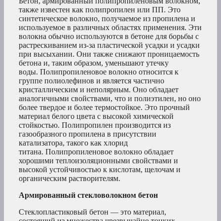
Бетон, армированный полипропиленовым волокном,
также известен как полипропилен или ПП. Это
синтетическое волокно, получаемое из пропилена и
используемое в различных областях применения. Эти
волокна обычно используются в бетоне для борьбы с
растрескиванием из-за пластической усадки и усадки
при высыхании. Они также снижают проницаемость
бетона и, таким образом, уменьшают утечку
воды. Полипропиленовое волокно относится к
группе полиолефинов и является частично
кристаллическим и неполярным. Оно обладает
аналогичными свойствами, что и полиэтилен, но оно
более твердое и более термостойкое. Это прочный
материал белого цвета с высокой химической
стойкостью. Полипропилен производится из
газообразного пропилена в присутствии
катализатора, такого как хлорид
титана. Полипропиленовое волокно обладает
хорошими теплоизоляционными свойствами и
высокой устойчивостью к кислотам, щелочам и
органическим растворителям.
Армированный стекловолокном бетон
Стеклопластиковый бетон — это материал,
состоящий из множества чрезвычайно тонких