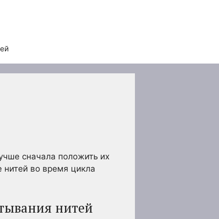
тей
лучше сначала положить их
е нитей во время цикла
утывания нитей