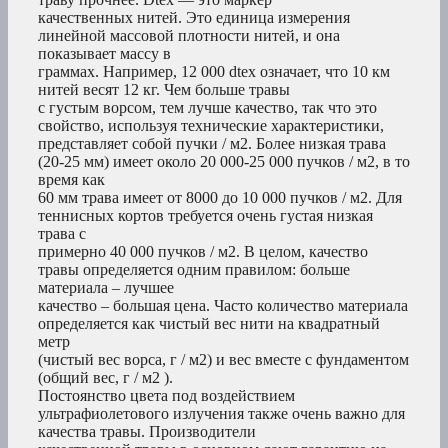
качественных нитей. Это единица измерения
линейной массовой плотности нитей, и она
показывает массу в
граммах. Например, 12 000 dtex означает, что 10 км
нитей весят 12 кг. Чем больше травы
с густым ворсом, тем лучше качество, так что это
свойство, используя технические характеристики,
представляет собой пучки / м2. Более низкая трава
(20-25 мм) имеет около 20 000-25 000 пучков / м2, в то
время как
60 мм трава имеет от 8000 до 10 000 пучков / м2. Для
теннисных кортов требуется очень густая низкая
трава с
примерно 40 000 пучков / м2. В целом, качество
травы определяется одним правилом: больше
материала – лучшее
качество – большая цена. Часто количество материала
определяется как чистый вес нити на квадратный
метр
(чистый вес ворса, г / м2) и вес вместе с фундаментом
(общий вес, г / м2 ).
Постоянство цвета под воздействием
ультрафиолетового излучения также очень важно для
качества травы. Производители