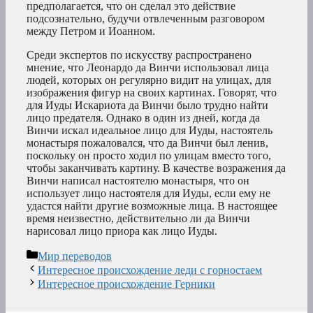
предполагается, что он сделал это действие
подсознательно, будучи отвлеченным разговором
между Петром и Иоанном.
Среди экспертов по искусству распространено
мнение, что Леонардо да Винчи использовал лица
людей, которых он регулярно видит на улицах, для
изображения фигур на своих картинах. Говорят, что
для Иуды Искариота да Винчи было трудно найти
лицо предателя. Однако в один из дней, когда да
Винчи искал идеальное лицо для Иуды, настоятель
монастыря пожаловался, что да Винчи был ленив,
поскольку он просто ходил по улицам вместо того,
чтобы заканчивать картину. В качестве возражения да
Винчи написал настоятелю монастыря, что он
использует лицо настоятеля для Иуды, если ему не
удастся найти другие возможные лица. В настоящее
время неизвестно, действительно ли да Винчи
нарисовал лицо приора как лицо Иуды.
Рубрики
Мир переводов
Интересное происхождение леди с горностаем
Интересное происхождение Герники