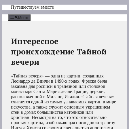
Перейти
Путешествуем вместе
к
содержимому
Меню
Интересное
происхождение Тайной
вечери
«Тайная вечеря» — одна из картин, созданных
Леонардо да Винчи в 1490-х годах. Фреска была
заказана для росписи в трапезной или столовой
монастыря Санта-Мария-делле-Грацие, церкви,
расположенной в Милане, Италия. «Тайная вечеря»
считается одной из самых узнаваемых картин в мире
искусства, а также служит основным украшением
стен в домах большинства католиков или
христиан. Несмотря на то, что это относительно
простая картина, изображающая последнюю трапезу
Иисуса Христа со своими двенадцатью апостолами,