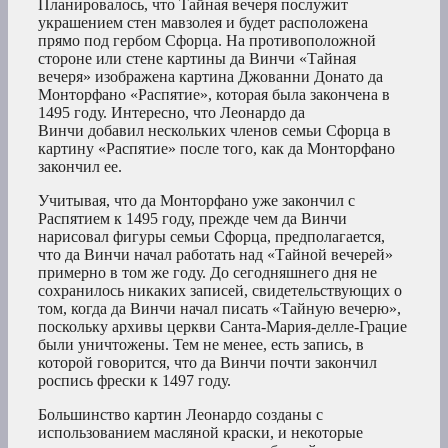
Планировалось, что Тайная вечеря послужит
украшением стен мавзолея и будет расположена
прямо под гербом Сфорца. На противоположной
стороне или стене картины да Винчи «Тайная
вечеря» изображена картина Джованни Донато да
Монторфано «Распятие», которая была закончена в
1495 году. Интересно, что Леонардо да
Винчи добавил нескольких членов семьи Сфорца в
картину «Распятие» после того, как да Монторфано
закончил ее.
Учитывая, что да Монторфано уже закончил с
Распятием к 1495 году, прежде чем да Винчи
нарисовал фигуры семьи Сфорца, предполагается,
что да Винчи начал работать над «Тайной вечерей»
примерно в том же году. До сегодняшнего дня не
сохранилось никаких записей, свидетельствующих о
том, когда да Винчи начал писать «Тайную вечерю»,
поскольку архивы церкви Санта-Мария-делле-Грацие
были уничтожены. Тем не менее, есть запись, в
которой говорится, что да Винчи почти закончил
роспись фрески к 1497 году.
Большинство картин Леонардо созданы с
использованием масляной краски, и некоторые