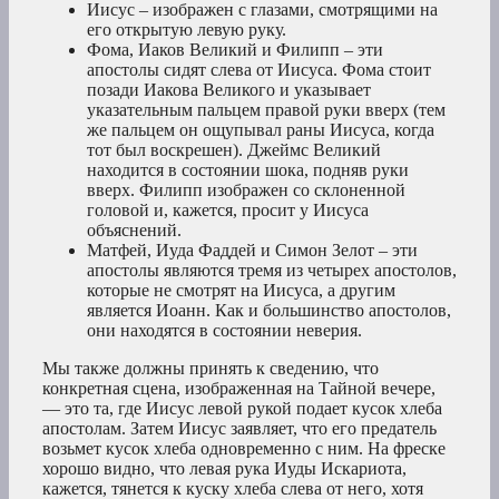
Иисус – изображен с глазами, смотрящими на
его открытую левую руку.
Фома, Иаков Великий и Филипп – эти
апостолы сидят слева от Иисуса. Фома стоит
позади Иакова Великого и указывает
указательным пальцем правой руки вверх (тем
же пальцем он ощупывал раны Иисуса, когда
тот был воскрешен). Джеймс Великий
находится в состоянии шока, подняв руки
вверх. Филипп изображен со склоненной
головой и, кажется, просит у Иисуса
объяснений.
Матфей, Иуда Фаддей и Симон Зелот – эти
апостолы являются тремя из четырех апостолов,
которые не смотрят на Иисуса, а другим
является Иоанн. Как и большинство апостолов,
они находятся в состоянии неверия.
Мы также должны принять к сведению, что
конкретная сцена, изображенная на Тайной вечере,
— это та, где Иисус левой рукой подает кусок хлеба
апостолам. Затем Иисус заявляет, что его предатель
возьмет кусок хлеба одновременно с ним. На фреске
хорошо видно, что левая рука Иуды Искариота,
кажется, тянется к куску хлеба слева от него, хотя