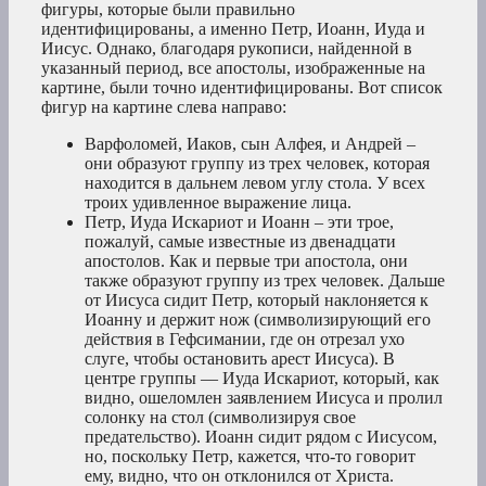
фигуры, которые были правильно
идентифицированы, а именно Петр, Иоанн, Иуда и
Иисус. Однако, благодаря рукописи, найденной в
указанный период, все апостолы, изображенные на
картине, были точно идентифицированы. Вот список
фигур на картине слева направо:
Варфоломей, Иаков, сын Алфея, и Андрей –
они образуют группу из трех человек, которая
находится в дальнем левом углу стола. У всех
троих удивленное выражение лица.
Петр, Иуда Искариот и Иоанн – эти трое,
пожалуй, самые известные из двенадцати
апостолов. Как и первые три апостола, они
также образуют группу из трех человек. Дальше
от Иисуса сидит Петр, который наклоняется к
Иоанну и держит нож (символизирующий его
действия в Гефсимании, где он отрезал ухо
слуге, чтобы остановить арест Иисуса). В
центре группы — Иуда Искариот, который, как
видно, ошеломлен заявлением Иисуса и пролил
солонку на стол (символизируя свое
предательство). Иоанн сидит рядом с Иисусом,
но, поскольку Петр, кажется, что-то говорит
ему, видно, что он отклонился от Христа.