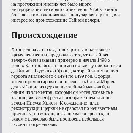
на протяжении многих лет было много
интерпретаций ее скрытого значения. Чтобы узнать
больше о том, как появилась популярная картина, вот
интересное происхождение Тайной вечери.
Происхождение
Хотя точная дата создания картины в настоящее
время неизвестна, предполагается, что «Тайная
вечеря» была заказана примерно в начале 1490-х
годов. Картина была написана по заказу покровителя
да Винчи, Людовико Сфорца, который занимал пост
герцога Миланского с 1494 по 1499 год. Сфорца
хотел отремонтировать и переделать Санта-Мария-
делле-Грацие из церкви в семейный мавзолей, и
одним из элементов, который он хотел добавить к
зданию, является фреска с изображением тайной
вечери Иисуса Христа. К сожалению, план
реконструкции церкви не сработал по неизвестным
причинам, возможно, из-за нехватки средств, но
рядом с церковью была построена небольшая
часовня-погребальная.