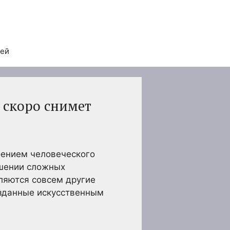
тей
 скоро снимет
роением человеческого
ешении сложных
ляются совсем другие
озданные искусственным