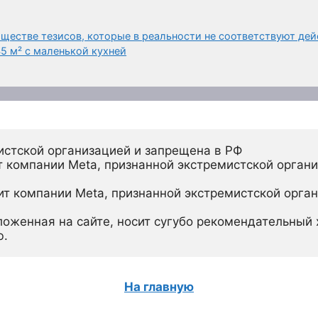
бществе тезисов, которые в реальности не соответствуют де
5 м² с маленькой кухней
истской организацией и запрещена в РФ
 компании Meta, признанной экстремистской органи
ит компании Meta, признанной экстремистской орган
ложенная на сайте, носит сугубо рекомендательный х
ю.
На главную