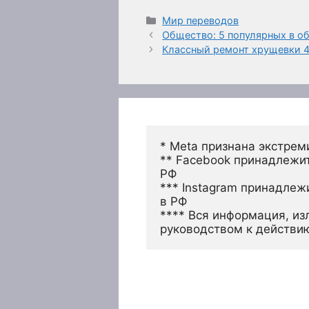
Рубрики
Мир переводов
Общество: 5 популярных в о
Классный ремонт хрущевки 4
* Meta признана экстрем
** Facebook принадлежит
РФ
*** Instagram принадлеж
в РФ 
**** Вся информация, из
руководством к действи