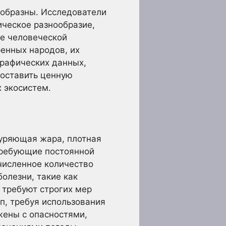
ообразны. Исследователи
ическое разнообразие,
ие человеческой
енных народов, их
графических данных,
доставить ценную
 экосистем.
нуряющая жара, плотная
требующие постоянной
счисленное количество
олезни, такие как
 требуют строгих мер
п, требуя использования
жены с опасностями,