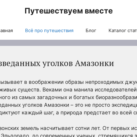
Путешествуем вместе
авная
Всё про путешествия
Блог
Каталог ста
зведанных уголков Амазонки
вызывает в воображении образы непроходимых джун
живых существ. Веками она манила исследователей,
ого из самых загадочных и богатых биоразнообрази
еданных уголков Амазонки – это не просто экспедици
диктуют каждый шаг, а природа предстает во всей с
онских земель насчитывает сотни лет. От первых и
 Эльдорадо, до современных ученых, стремящихся 