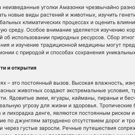
в неизведанные уголки Амазонки чрезвычайно разн
ть новые виды растений и животных, изучить генет
обальных климатических процессах и оценить влиян
ую среду. Особое внимание уделяется изучению кор
ий об использовании природных ресурсов. Сбор этно
ания и изучение традиционной медицины могут пре
онии с природой и способах сохранения уникальных
ти и открытия
ях – это постоянный вызов. Высокая влажность, из
опасных животных создают экстремальные условия, 
ти. Ядовитые змеи, ягуары, кайманы, пираньи и бе
альную угрозу для жизни и здоровья. Тропические б
 и лихорадка денге, являются постоянным риском и
е по джунглям затруднено отсутствием дорог и тро
и через густые заросли. Речные путешествия сопря