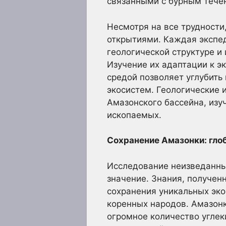
связанными с бурным тече
Несмотря на все трудност
открытиями. Каждая экспед
геологической структуре и
Изучение их адаптации к 
средой позволяет углубит
экосистем. Геологические
Амазонского бассейна, изу
ископаемых.
Сохранение Амазонки: гло
Исследование неизведанных
значение. Знания, получен
сохранения уникальных эко
коренных народов. Амазонк
огромное количество углек