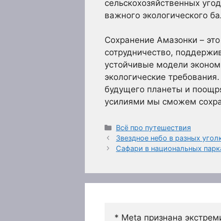
сельскохозяйственных угод
важного экологического ба
Сохранение Амазонки – эт
сотрудничество, поддержи
устойчивые модели эконом
экологические требования
будущего планеты и поощр
усилиями мы сможем сохран
Рубрики
Всё про путешествия
Звездное небо в разных уго
Сафари в национальных парк
* Meta признана экстрем