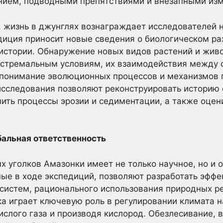
нием, подводными препятствиями и внезапными из
и, жизнь в джунглях вознаграждает исследователей
иция приносит новые сведения о биологическом ра
 истории. Обнаружение новых видов растений и жив
экстремальным условиям, их взаимодействия между 
ь понимание эволюционных процессов и механизмов
 исследования позволяют реконструировать историю
чить процессы эрозии и седиментации, а также оцен
бальная ответственность
 уголков Амазонки имеет не только научное, но и 
ные в ходе экспедиций, позволяют разработать эффе
систем, рационального использования природных р
а играет ключевую роль в регулировании климата н
ислого газа и производя кислород. Обезлесивание,