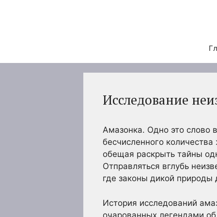
Перейти
к
содержимому
Гл
Исследование неи
Амазонка. Одно это слово 
бесчисленного количества 
обещая раскрыть тайны одн
Отправляться вглубь неизв
где законы дикой природы 
История исследований амаз
очарованных легендами об