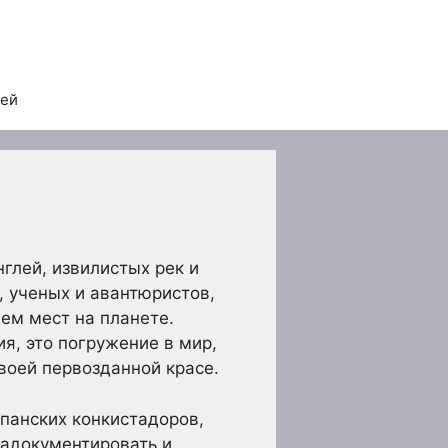
тей
глей, извилистых рек и
 ученых и авантюристов,
ем мест на планете.
я, это погружение в мир,
воей первозданной красе.
спанских конкистадоров,
задокументировать и