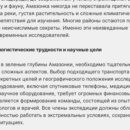
у и фауну, Амазонка никогда не переставала притяг
 реки, густая растительность и сложные климатиче
епятствия для изучения. Многие районы остаются 
е неисчислимые секреты. Именно эти неизведанные
овременных исследователей.
логистические трудности и научные цели
я в зеленые глубины Амазонки, необходимо тщательн
 сложных аспектов. Выбор подходящего транспорта 
онкретных целей и географического положения иссле
рудования, включая спутниковые телефоны, медици
научное оборудование, требует огромных финансов
является формирование команды, состоящей из опыт
пологов и врачей. Все члены экспедиции должны обл
бностью работать в экстремальных условиях, сохран
итуациях.