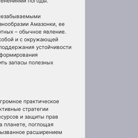
менениями погоды.
 незабываемыми
знообразии Амазонки, ее
отных – обычное явление.
собой и с окружающей
 поддержания устойчивости
 формирования
ить запасы полезных
огромное практическое
ктивные стратегии
есурсов и защиты прав
а планете, поглощая
 вызванное расширением