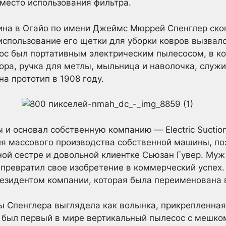
вместо использования фильтра.
зина в Огайо по имени Джеймс Мюррей Спенглер ско
использование его щетки для уборки ковров вызвало
ос был портативным электрическим пылесосом, в к
тора, ручка для метлы, мыльница и наволочка, слу
на прототип в 1908 году.
ы и основал собственную компанию — Electric Sucti
я массового производства собственной машины, поэ
й сестре и довольной клиентке Сьюзан Гувер. Муж 
и превратил свое изобретение в коммерческий успех
резидентом компании, которая была переименована 
 Спенглера выглядела как волынка, прикрепленная к
 был первый в мире вертикальный пылесос с мешком