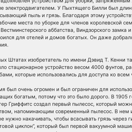
 вдохновлен устройством для уборки, запряженным
ие электродвигателем. У Пыхтящего Билли был длин
асывающий пыль и грязь. Благодаря этому устройств
бочие места по уборке для членов королевской сем
 Вестминстерского аббатства, Виндзорского замка и
ился для отелей и домов богатых. Он даже добрал
ния.
ых Штатах изобретатель по имени Дэвид Т. Кенни 
было стационарное устройство весом 4000 фунтов, 
бами, которые использовались для доступа ко всем 
мя был очень огромен и был ограничен для использ
щих богатым, потому что это было дорого. В 1905 г
тер Гриффитс создал первый пылесос, который можно
твом, напоминающим современный пылесос. В нем и
е нужно накачивать, чтобы всасывать грязь через г
овой циклон”, который был первой вакуумной маши