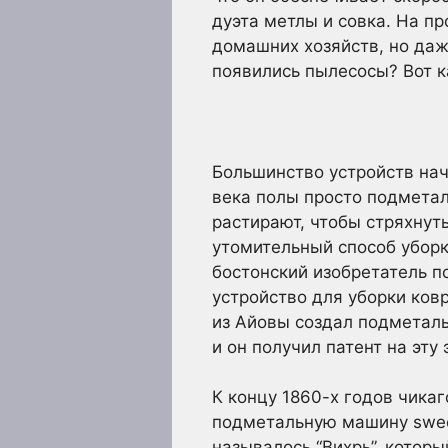
дуэта метлы и совка. На п
домашних хозяйств, но даж
появились пылесосы? Вот к
Большинство устройств нач
века полы просто подметал
растирают, чтобы стряхнут
утомительный способ убор
бостонский изобретатель п
устройство для уборки ковр
из Айовы создал подметал
и он получил патент на эт
К концу 1860-х годов чика
подметальную машину swee
называлось “Вихрь”, котор