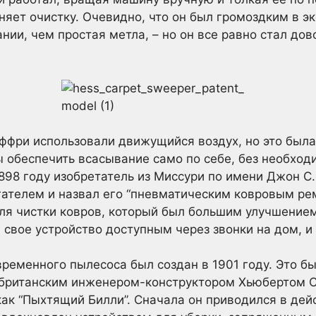
няет очистку. Очевидно, что он был громоздким в э
нии, чем простая метла, – но он все равно стал до
ффри использовали движущийся воздух, но это была
 обеспечить всасывание само по себе, без необход
1898 году изобретатель из Миссури по имени Джон С
ателем и назвал его “пневматическим ковровым ре
я чистки ковров, который был большим улучшением
 свое устройство доступным через звонки на дом, и
ременного пылесоса был создан в 1901 году. Это 
 британским инженером-конструктором Хьюбертом С
как “Пыхтящий Билли”. Сначала он приводился в де