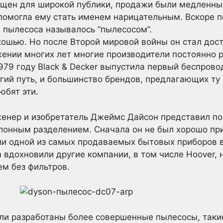
ущен для широкой публики, продажи были медленны
помогла ему стать именем нарицательным. Вскоре 
е пылесоса называлось “пылесосом”.
кошью. Но после Второй мировой войны он стал дос
жении многих лет многие производители постоянно 
979 году Black & Decker выпустила первый беспрово
гий путь, и большинство брендов, предлагающих ту
юбят эти.
женер и изобретатель Джеймс Дайсон представил п
клонным разделением. Сначала он не был хорошо при
ли одной из самых продаваемых бытовых приборов в
вдохновили другие компании, в том числе Hoover, 
м без фильтров.
ли разработаны более совершенные пылесосы, таки