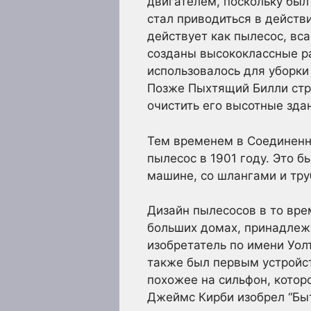
двигателем, поскольку был
стал приводиться в действ
действует как пылесос, вс
созданы высококлассные ра
использовалось для уборки
Позже Пыхтящий Билли стро
очистить его высотные зда
Тем временем в Соединенн
пылесос в 1901 году. Это 
машине, со шлангами и тру
Дизайн пылесосов в то вре
больших домах, принадлежа
изобретатель по имени Уол
также был первым устройс
похожее на сильфон, которо
Джеймс Кирби изобрел “Быт