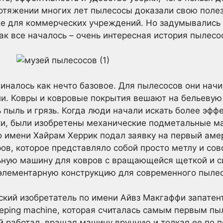
ротяжении многих лет пылесосы доказали свою полез
е для коммерческих учреждений. Но задумывались л
ак все началось – очень интересная история пылесо
иналось как нечто базовое. Для пылесосов они начи
и. Ковры и ковровые покрытия вешают на бельевую 
ь пыль и грязь. Когда люди начали искать более эф
ки, были изобретены механические подметальные ма
о имени Хайрам Херрик подал заявку на первый аме
ов, которое представляло собой просто метлу и сов
ьную машину для ковров с вращающейся щеткой и с
у элементарную конструкцию для современного пыле
гский изобретатель по имени Айвз Макгаффи запатен
ping machine, которая считалась самым первым пыл
ый работал, вращая машину вручную и толкая ее по п