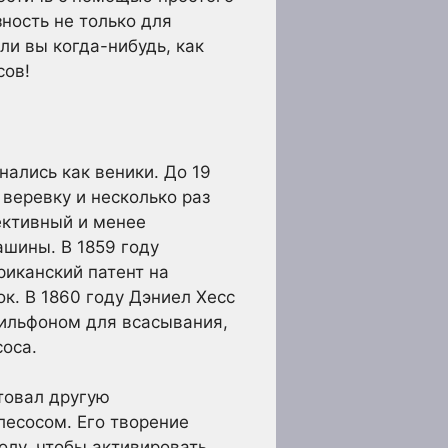
ность не только для
и вы когда-нибудь, как
сов!
нались как веники. До 19
веревку и несколько раз
фективный и менее
шины. В 1859 году
риканский патент на
ок. В 1860 году Дэниел Хесс
ильфоном для всасывания,
соса.
товал другую
есосом. Его творение
олу, чтобы активировать