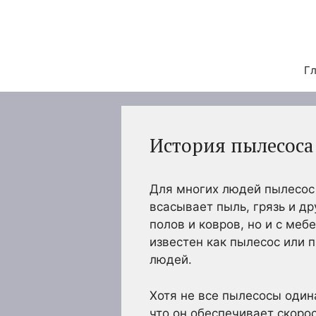
Перейти
к
содержимому
Гл
История пылесоса
Для многих людей пылесос
всасывает пыль, грязь и д
полов и ковров, но и с меб
известен как пылесос или 
людей.
Хотя не все пылесосы один
что он обеспечивает скоро