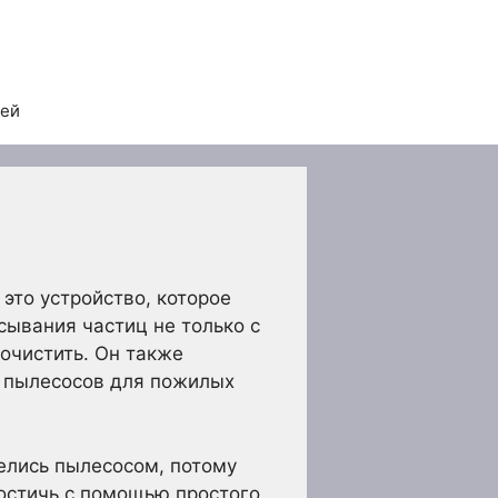
тей
то устройство, которое
сывания частиц не только с
 очистить. Он также
х пылесосов для пожилых
велись пылесосом, потому
достичь с помощью простого