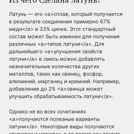
Латунь — это <a>сплав, который получается
в результате соединения примерно 67%
меди</a> и 33% цинка. Этот стандартный
состав может быть изменен для получения
различных <a>типов латуни</a>. Для
дальнейшего <a>улучшения свойств
латуни</a> в смесь можно добавлять
незначительные количества других
металлов, таких как свинец, фосфор,
алюминий, марганец и кремний. Например,
добавление до 2% <a>свинца может
улучшить обрабатываемость латуни</a>.
Однако не во всех сочетаниях
<a>получаются полезные варианты
латуни</a>. Некоторые виды получаются
хрупкими и мягкими, в то время как другие