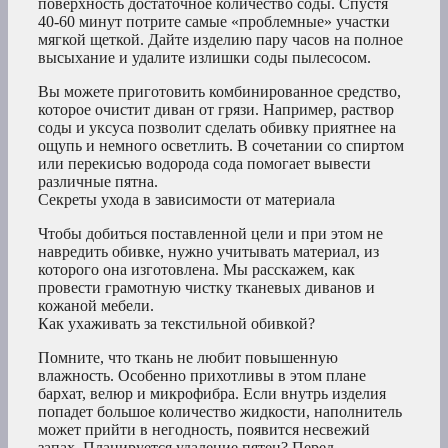
поверхность достаточное количество соды. Спустя
40-60 минут потрите самые «проблемные» участки
мягкой щеткой. Дайте изделию пару часов на полное
высыхание и удалите излишки соды пылесосом.
Вы можете приготовить комбинированное средство,
которое очистит диван от грязи. Например, раствор
соды и уксуса позволит сделать обивку приятнее на
ощупь и немного осветлить. В сочетании со спиртом
или перекисью водорода сода помогает вывести
различные пятна.
Секреты ухода в зависимости от материала
Чтобы добиться поставленной цели и при этом не
навредить обивке, нужно учитывать материал, из
которого она изготовлена. Мы расскажем, как
провести грамотную чистку тканевых диванов и
кожаной мебели.
Как ухаживать за текстильной обивкой?
Помните, что ткань не любит повышенную
влажность. Особенно прихотливы в этом плане
бархат, велюр и микрофибра. Если внутрь изделия
попадет большое количество жидкости, наполнитель
может прийти в негодность, появится несвежий
запах. Планируется удаление пятен? Перед