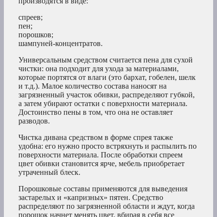
производятся в виде:
спреев;
пен;
порошков;
шампуней-концентратов.
Универсальным средством считается пена для сухой
чистки: она подходит для ухода за материалами,
которые портятся от влаги (это бархат, гобелен, шелк
и т.д.). Малое количество состава наносят на
загрязненный участок обивки, распределяют губкой,
а затем убирают остатки с поверхности материала.
Достоинство пены в том, что она не оставляет
разводов.
Чистка дивана средством в форме спрея также
удобна: его нужно просто встряхнуть и распылить по
поверхности материала. После обработки спреем
цвет обивки становится ярче, мебель приобретает
утраченный блеск.
Порошковые составы применяются для выведения
застарелых и «капризных» пятен. Средство
распределяют по загрязненной области и ждут, когда
порошок начнет менять цвет, вбирая в себя все