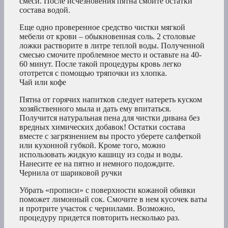
смеси. После исчезновения пятна смойте остатки
состава водой.
Еще одно проверенное средство чистки мягкой
мебели от крови – обыкновенная соль. 2 столовые
ложки растворите в литре теплой воды. Полученной
смесью смочите проблемное место и оставьте на 40-
60 минут. После такой процедуры кровь легко
ототрется с помощью тряпочки из хлопка.
Чай или кофе
Пятна от горячих напитков следует натереть куском
хозяйственного мыла и дать ему впитаться.
Получится натуральная пена для чистки дивана без
вредных химических добавок! Остатки состава
вместе с загрязнением вы просто уберете салфеткой
или кухонной губкой. Кроме того, можно
использовать жидкую кашицу из соды и воды.
Нанесите ее на пятно и немного подождите.
Чернила от шариковой ручки
Убрать «прописи» с поверхности кожаной обивки
поможет лимонный сок. Смочите в нем кусочек ваты
и протрите участок с чернилами. Возможно,
процедуру придется повторить несколько раз.