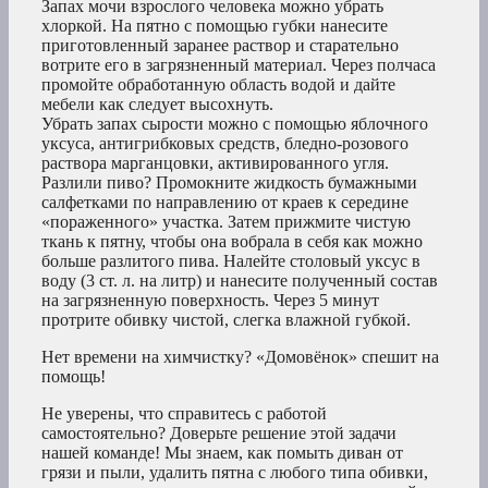
Запах мочи взрослого человека можно убрать
хлоркой. На пятно с помощью губки нанесите
приготовленный заранее раствор и старательно
вотрите его в загрязненный материал. Через полчаса
промойте обработанную область водой и дайте
мебели как следует высохнуть.
Убрать запах сырости можно с помощью яблочного
уксуса, антигрибковых средств, бледно-розового
раствора марганцовки, активированного угля.
Разлили пиво? Промокните жидкость бумажными
салфетками по направлению от краев к середине
«пораженного» участка. Затем прижмите чистую
ткань к пятну, чтобы она вобрала в себя как можно
больше разлитого пива. Налейте столовый уксус в
воду (3 ст. л. на литр) и нанесите полученный состав
на загрязненную поверхность. Через 5 минут
протрите обивку чистой, слегка влажной губкой.
Нет времени на химчистку? «Домовёнок» спешит на
помощь!
Не уверены, что справитесь с работой
самостоятельно? Доверьте решение этой задачи
нашей команде! Мы знаем, как помыть диван от
грязи и пыли, удалить пятна с любого типа обивки,