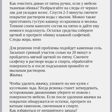
Как очистить диван от пятна ручки, если у мебели
тканевая обивка? Разбрызгайте на следы от чернил
лак для укладки волос. Спустя 2-3 минуты смочите
покрытие раствором воды с мылом. Можно также
приготовить густую кашицу из крахмала и молока.
Тонким слоем нанесите состав на пятно и дайте ему
немного подсохнуть. Остатки средства соберите
щеткой и протрите обивку влажной салфеткой.
Следы жира, вино
Для решения этой проблемы подойдет каменная соль.
Засыпьте грязный участок солью на 20 минут и
пройдитесь мягкой щеткой по пятну. Смочите
салфетку в растворе воды и спирта, обработайте
поверхность и после подсыхания промойте ее
мыльным раствором.
Жвачка
Чтобы удалить жвачку, уложите на нее кулек с
кусочками льда. Когда резинка станет затвердевать,
осторожными движениями уберите ее ножом с
поверхности мебели. Если после удаления жвачки на
покрытии обнаружатся ее остатки, протрите их
ватным тампоном, смоченным в спирте.
Как избавиться от неприятного запаха?