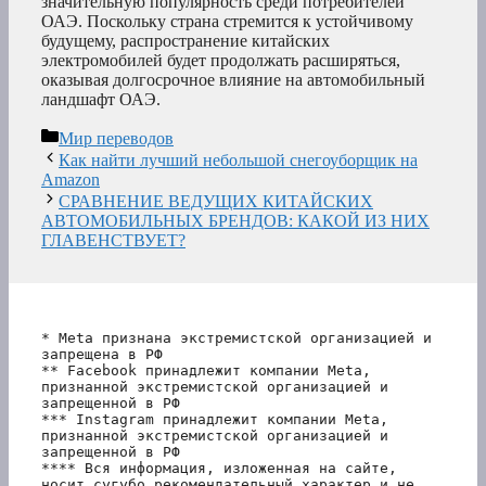
значительную популярность среди потребителей
ОАЭ. Поскольку страна стремится к устойчивому
будущему, распространение китайских
электромобилей будет продолжать расширяться,
оказывая долгосрочное влияние на автомобильный
ландшафт ОАЭ.
Рубрики
Мир переводов
Как найти лучший небольшой снегоуборщик на
Amazon
СРАВНЕНИЕ ВЕДУЩИХ КИТАЙСКИХ
АВТОМОБИЛЬНЫХ БРЕНДОВ: КАКОЙ ИЗ НИХ
ГЛАВЕНСТВУЕТ?
* Meta признана экстремистской организацией и 
запрещена в РФ
** Facebook принадлежит компании Meta, 
признанной экстремистской организацией и 
запрещенной в РФ
*** Instagram принадлежит компании Meta, 
признанной экстремистской организацией и 
запрещенной в РФ 
**** Вся информация, изложенная на сайте, 
носит сугубо рекомендательный характер и не 