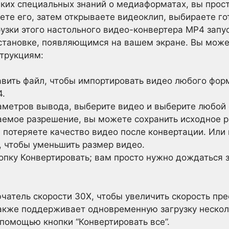
аких специальных знаний о медиаформатах, вы прос
ете его, затем открываете видеоклип, выбираете г
рузки этого настольного видео-конвертера MP4 запу
установке, появляющимся на вашем экране. Вы може
струкциям:
вить файл, чтобы импортировать видео любого форм
4.
аметров вывода, выберите видео и выберите любой 
емое разрешение, вы можете сохранить исходное р
е потеряете качество видео после конвертации. Или
 чтобы уменьшить размер видео.
опку Конвертировать; вам просто нужно дождаться 
атель скорости 30X, чтобы увеличить скорость пре
также поддерживает одновременную загрузку неско
 помощью кнопки “Конвертировать все”.