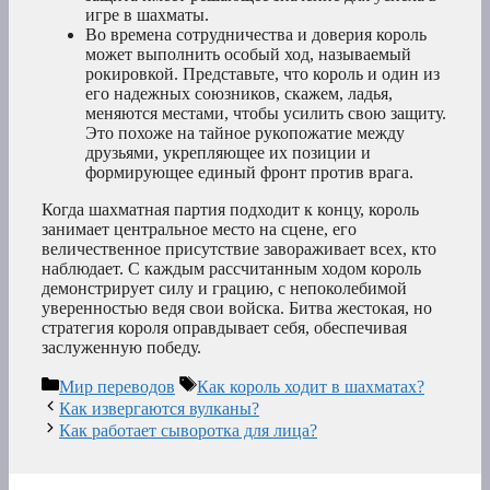
игре в шахматы.
Во времена сотрудничества и доверия король
может выполнить особый ход, называемый
рокировкой. Представьте, что король и один из
его надежных союзников, скажем, ладья,
меняются местами, чтобы усилить свою защиту.
Это похоже на тайное рукопожатие между
друзьями, укрепляющее их позиции и
формирующее единый фронт против врага.
Когда шахматная партия подходит к концу, король
занимает центральное место на сцене, его
величественное присутствие завораживает всех, кто
наблюдает. С каждым рассчитанным ходом король
демонстрирует силу и грацию, с непоколебимой
уверенностью ведя свои войска. Битва жестокая, но
стратегия короля оправдывает себя, обеспечивая
заслуженную победу.
Рубрики
Метки
Мир переводов
Как король ходит в шахматах?
Как извергаются вулканы?
Как работает сыворотка для лица?