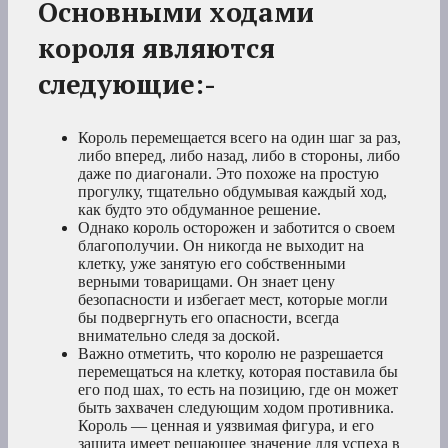
Основными ходами
короля являются
следующие:-
Король перемещается всего на один шаг за раз,
либо вперед, либо назад, либо в стороны, либо
даже по диагонали. Это похоже на простую
прогулку, тщательно обдумывая каждый ход,
как будто это обдуманное решение.
Однако король осторожен и заботится о своем
благополучии. Он никогда не выходит на
клетку, уже занятую его собственными
верными товарищами. Он знает цену
безопасности и избегает мест, которые могли
бы подвергнуть его опасности, всегда
внимательно следя за доской.
Важно отметить, что королю не разрешается
перемещаться на клетку, которая поставила бы
его под шах, то есть на позицию, где он может
быть захвачен следующим ходом противника.
Король — ценная и уязвимая фигура, и его
защита имеет решающее значение для успеха в