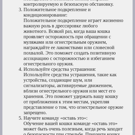
контролируемую и безопасную обстановку.
Положительное подкрепление и
кондиционирование:
Положительное подкрепление играет жизненно
важную роль в дрессировке любого
животного. Всякий раз, когда ваша кошка
проявляет осторожность при обращении с
муляжами или огнестрельным оружием,
награждайте ее лакомствами или словесной
похвалой. Это поможет создать позитивную
ассоциацию с осторожностью и избеганием
огнестрельного оружия.
Используйте средства устрашения:
Используйте средства устрашения, такие как
устройства, создающие шум, или
сигнализаторы, активируемые движением,
вблизи огнестрельного оружия или мест его
хранения. Это поможет удержать вашу кошку
от приближения к этим местам, укрепляя
представление о том, что огнестрельное оружие
запрещено.
Научите команду «оставь это»:
Обучение вашей кошки команде «оставь это»
может быть очень полезным, когда речь заходит
о безопасности при стрельбе. Приучите кошку