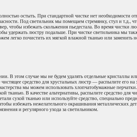
олностью остыть. При стандартной чистке нет необходимости от
асности. Под светильник мы помещаем стремянку, стул и т.д., ч
вер, чтобы избежать скольжения пьедестала. Во время чистки л
обы удержать люстру подальше. При чистке светильника мы так
жем легко почистить их мягкой влажной тканью или заменить 
ии. В этом случае мы не будем удалять отдельные кристаллы ил
е чистящее средство для хрустальных люстр — распылите его на
 мастерства мы можем использовать хлопчатобумажные перчатки.
ой тканью. В качестве альтернативы, распылите средство для чи
етали сухой тканью или используйте средство, специально пред
 чтобы избежать нежелательного окрашивания металлических дет
язнения и регулярного ухода за светильником.