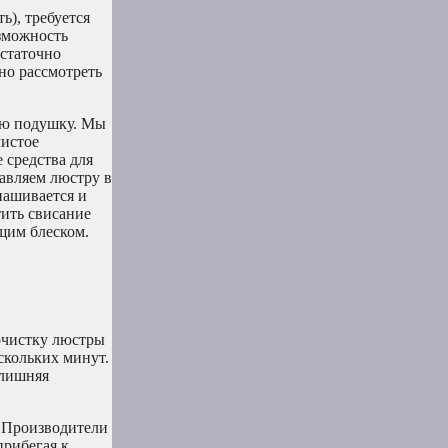
ь), требуется
озможность
остаточно
но рассмотреть
кую подушку. Мы
чистое
 средства для
авляем люстру в
нашивается и
тить свисание
ющим блеском.
очистку люстры
скольких минут.
 лишняя
. Производители
прибегая к