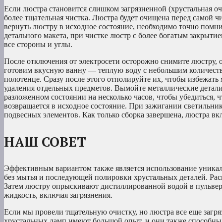
Если люстра становится слишком загрязненной (хрустальная очи
более тщательная чистка. Люстра будет очищена перед самой чи
вернуть люстру в исходное состояние, необходимо точно помни
детального макета, при чистке люстр с более богатым закрыти
все стороны и углы.
После отключения от электросети осторожно снимите люстру, 
готовим вкусную ванну — теплую воду с небольшим количест
полотенце. Сразу после этого отполируйте их, чтобы избежат
удаления отдельных предметов. Вымойте металлические детали
разложенном состоянии на несколько часов, чтобы убедиться, ч
возвращается в исходное состояние. При зажигании светильник
подвесных элементов. Как только сборка завершена, люстра вк
НАШ СОВЕТ
Эффективным вариантом также является использование уникал
без мытья и последующей полировки хрустальных деталей. Расп
Затем люстру опрыскивают дистиллированной водой в пульвери
жидкость, включая загрязнения.
Если мы провели тщательную очистку, но люстра все еще загр
хрустальных ламп имеют большой опыт, и они также способны