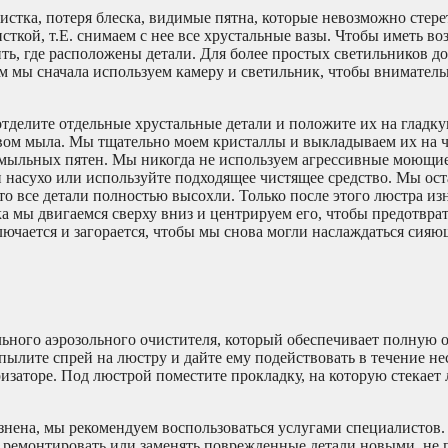
стка, потеря блеска, видимые пятна, которые невозможно стерет
сткой, т.Е. снимаем с нее все хрустальные вазы. Чтобы иметь в
ть, где расположены детали. Для более простых светильников д
ем мы сначала используем камеру и светильник, чтобы вниматель
отделите отдельные хрустальные детали и положите их на глад
вом мыла. Мы тщательно моем кристаллы и выкладываем их на 
ь мыльных пятен. Мы никогда не используем агрессивные моющие
 насухо или используйте подходящее чистящее средство. Мы ост
то все детали полностью высохли. Только после этого люстра из
а мы двигаемся сверху вниз и центрируем его, чтобы предотвра
лючается и загорается, чтобы мы снова могли наслаждаться сия
ьного аэрозольного очистителя, который обеспечивает полную 
ылите спрей на люстру и дайте ему подействовать в течение не
заторе. Под люстрой поместите прокладку, на которую стекает
язнена, мы рекомендуем воспользоваться услугами специалистов
 ремонтировать или заменять поврежденные детали новыми, не 