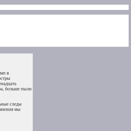
амп в
юстры
енадцать
ра, больше пыли
ьные следы
язнения мы