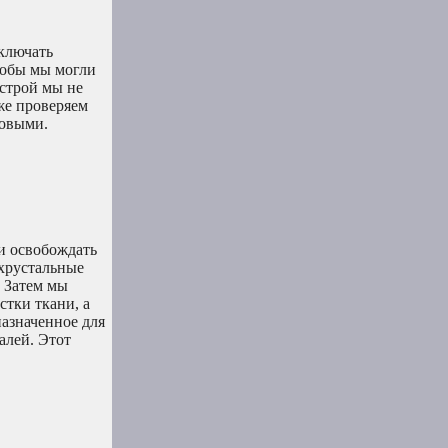
ключать
тобы мы могли
юстрой мы не
же проверяем
новыми.
и освобождать
 хрустальные
 Затем мы
стки ткани, а
назначенное для
алей. Этот