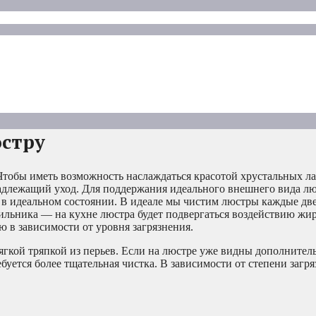
юстру
тобы иметь возможность наслаждаться красотой хрустальных л
адлежащий уход. Для поддержания идеального внешнего вида л
и в идеальном состоянии. В идеале мы чистим люстры каждые дв
ильника — на кухне люстра будет подвергаться воздействию жи
 в зависимости от уровня загрязнения.
кой тряпкой из перьев. Если на люстре уже видны дополнител
буется более тщательная чистка. В зависимости от степени загр