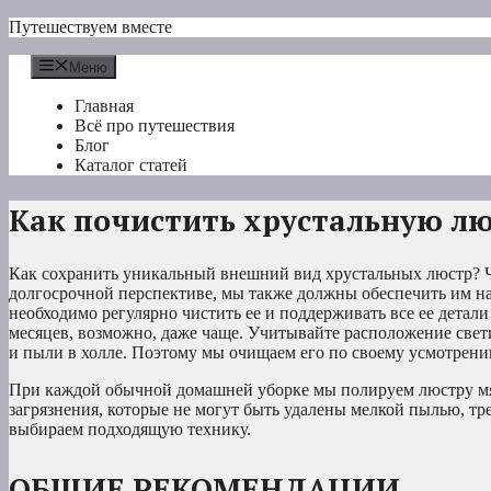
Перейти
Путешествуем вместе
к
содержимому
Меню
Главная
Всё про путешествия
Блог
Каталог статей
Как почистить хрустальную л
Как сохранить уникальный внешний вид хрустальных люстр? Ч
долгосрочной перспективе, мы также должны обеспечить им н
необходимо регулярно чистить ее и поддерживать все ее детал
месяцев, возможно, даже чаще. Учитывайте расположение свет
и пыли в холле. Поэтому мы очищаем его по своему усмотрению
При каждой обычной домашней уборке мы полируем люстру мяг
загрязнения, которые не могут быть удалены мелкой пылью, тре
выбираем подходящую технику.
ОБЩИЕ РЕКОМЕНДАЦИИ