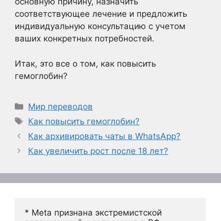
основную причину, назначить
соответствующее лечение и предложить
индивидуальную консультацию с учетом
ваших конкретных потребностей.
Итак, это все о том, как повысить
гемоглобин?
Рубрики
Мир переводов
Метки
Как повысить гемоглобин?
Как архивировать чаты в WhatsApp?
Как увеличить рост после 18 лет?
* Meta признана экстремистской 