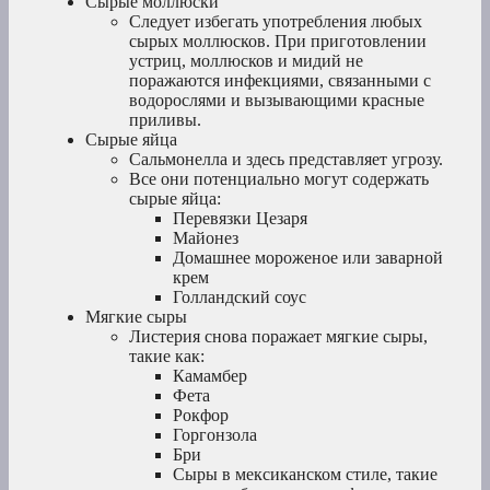
Сырые моллюски
Следует избегать употребления любых
сырых моллюсков. При приготовлении
устриц, моллюсков и мидий не
поражаются инфекциями, связанными с
водорослями и вызывающими красные
приливы.
Сырые яйца
Сальмонелла и здесь представляет угрозу.
Все они потенциально могут содержать
сырые яйца:
Перевязки Цезаря
Майонез
Домашнее мороженое или заварной
крем
Голландский соус
Мягкие сыры
Листерия снова поражает мягкие сыры,
такие как:
Камамбер
Фета
Рокфор
Горгонзола
Бри
Сыры в мексиканском стиле, такие