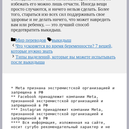
избежать его можно лишь отчасти. Иногда вещи
просто случаются, и ничего нельзя сделать. Более
того, стараться изо всех сил поддерживать свое
здоровье и не делать ничего, что может навредить
вам или ребенку, — это лучший способ
предотвратить выкидыш.
Рубрики
Метки
Мир переводов
выкидыш
Что ускоряется во время беременности? 7 вещей,
которые нужно знать
Типы выделений, которые вы можете испытывать
после выкидыша
* Meta признана экстремистской организацией и 
запрещена в РФ
** Facebook принадлежит компании Meta, 
признанной экстремистской организацией и 
запрещенной в РФ
*** Instagram принадлежит компании Meta, 
признанной экстремистской организацией и 
запрещенной в РФ 
**** Вся информация, изложенная на сайте, 
носит сугубо рекомендательный характер и не 