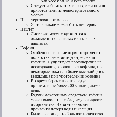
как кесо бланко и кесо фреско
Следует избегать этих сыров, если они не
приготовлены из непастеризованного
молока.
Непастеризованное молоко
У этого также может быть листерия.
Паштет
Листерии могут содержаться в
охлажденных паштетах или мясных
паштетах.
Кофеин
Особенно в течение первого триместра
полностью избегайте употребления
кофеина. Существуют противоречивые
исследования, касающиеся кофеина, но
некоторые показали более высокий риск
выкидыша при употреблении кофеина.
Во время беременности следует
принимать не более 200 миллиграммов в
день.
Будучи мочегонным средством, кофеин
может выводить необходимую жидкость
из организма. Из-за этого может
произойти потеря воды и кальция.
Было показано, что большое количество