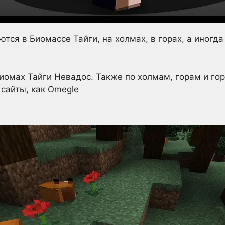
тся в Биомассе Тайги, на холмах, в горах, а иногд
иомах Тайги Невадос. Также по холмам, горам и го
 сайты, как Omegle