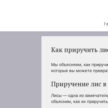
Перейти
к
содержимому
Гл
Как приручить лис
Мы объясняем, как приручит
которые вы можете преврат
Приручение лис в 
Лисы — одна из замечательн
объясним, как их приручит