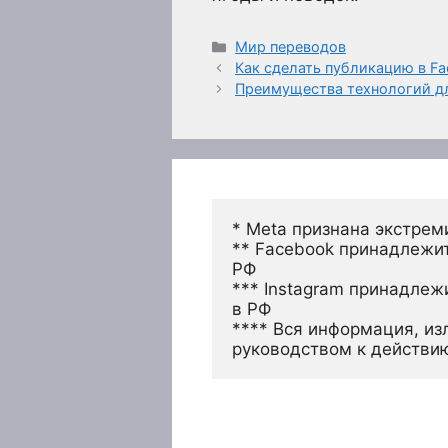
Рубрики
Мир переводов
Как сделать публикацию в F
Преимущества технологий дл
* Meta признана экстрем
** Facebook принадлежит
РФ
*** Instagram принадлеж
в РФ 
**** Вся информация, из
руководством к действи