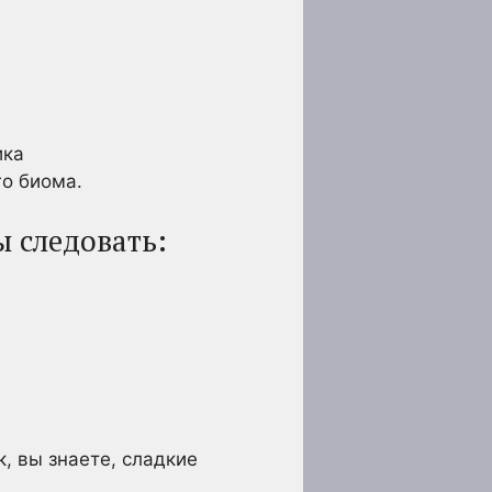
ика
го биома.
ы следовать:
, вы знаете, сладкие