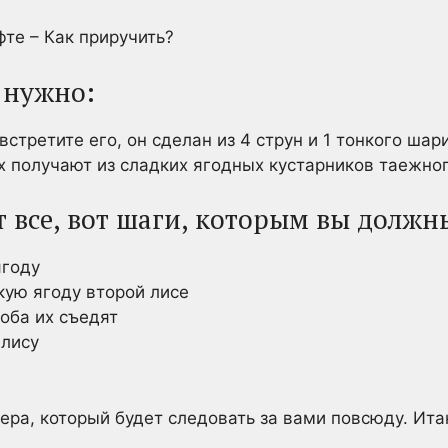
те – Как приручить?
 нужно:
встретите его, он сделан из 4 струн и 1 тонкого шар
х получают из сладких ягодных кустарников таежно
ет все, вот шаги, которым вы должн
ягоду
кую ягоду второй лисе
оба их съедят
 лису
ера, который будет следовать за вами повсюду. Итак