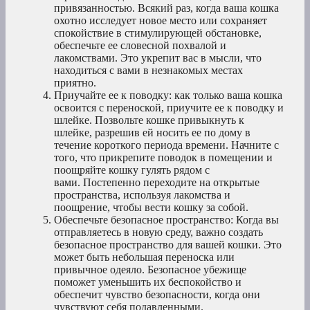
привязанностью. Всякий раз, когда ваша кошка
охотно исследует новое место или сохраняет
спокойствие в стимулирующей обстановке,
обеспечьте ее словесной похвалой и
лакомствами. Это укрепит вас в мысли, что
находиться с вами в незнакомых местах
приятно.
Приучайте ее к поводку: как только ваша кошка
освоится с переноской, приучите ее к поводку и
шлейке. Позвольте кошке привыкнуть к
шлейке, разрешив ей носить ее по дому в
течение короткого периода времени. Начните с
того, что прикрепите поводок в помещении и
поощряйте кошку гулять рядом с
вами. Постепенно переходите на открытые
пространства, используя лакомства и
поощрение, чтобы вести кошку за собой.
Обеспечьте безопасное пространство: Когда вы
отправляетесь в новую среду, важно создать
безопасное пространство для вашей кошки. Это
может быть небольшая переноска или
привычное одеяло. Безопасное убежище
поможет уменьшить их беспокойство и
обеспечит чувство безопасности, когда они
чувствуют себя подавленными.