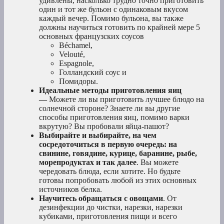
удивлены, насколько трудно точно приготовить
один и тот же бульон с одинаковым вкусом
каждый вечер. Помимо бульона, вы также
должны научиться готовить по крайней мере 5
основных французских соусов
Béchamel,
Velouté,
Espagnole,
Голландский соус и
Помидоры.
Идеальные методы приготовления яиц
—
Можете ли вы приготовить лучшее блюдо на
солнечной стороне? Знаете ли вы другие
способы приготовления яиц, помимо варки
вкрутую? Вы пробовали яйца-пашот?
Выбирайте и выбирайте, на чем
сосредоточиться в первую очередь: на
свинине, говядине, курице, баранине, рыбе,
морепродуктах и так далее
. Вы можете
чередовать блюда, если хотите. Но будьте
готовы попробовать любой из этих основных
источников белка.
Научитесь обращаться с овощами
. От
дезинфекции до чистки, нарезки, нарезки
кубиками, приготовления пищи и всего