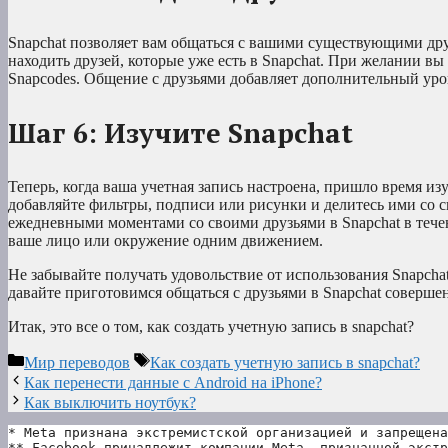
Snapchat позволяет вам общаться с вашими существующими др
находить друзей, которые уже есть в Snapchat. При желании вы
Snapcodes. Общение с друзьями добавляет дополнительный уров
Шаг 6: Изучите Snapchat
Теперь, когда ваша учетная запись настроена, пришло время из
добавляйте фильтры, подписи или рисунки и делитесь ими со с
ежедневными моментами со своими друзьями в Snapchat в течен
ваше лицо или окружение одним движением.
Не забывайте получать удовольствие от использования Snapchat
давайте приготовимся общаться с друзьями в Snapchat соверше
Итак, это все о том, как создать учетную запись в snapchat?
Рубрики
Метки
Мир переводов
Как создать учетную запись в snapchat?
Как перенести данные с Android на iPhone?
Как выключить ноутбук?
* Meta признана экстремистской организацией и запрещена
** Facebook принадлежит компании Meta, признанной экстр