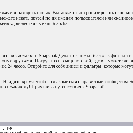
узьями и находить новых. Вы можете синхронизировать свои кон
 можете искать друзей по их именам пользователей или сканиров
ень удовольствия в ваш Snapchat.
учить возможности Snapchat. Делайте снимки (фотографии или ви
воими друзьями. Погрузитесь в мир историй, где вы можете дел
ие 24 часов. Откройте для себя линзы и фильтры, которые могу
. Найдите время, чтобы ознакомиться с правилами сообщества Sn
нно по-новому! Приятного путешествия в Snapchat!
 в РФ
емистской организацией и запрещенной в РФ