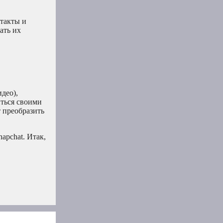
такты и
ать их
део),
иться своими
т преобразить
apchat. Итак,