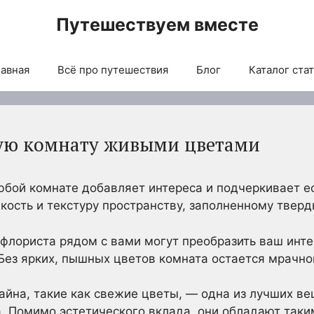
Путешествуем вместе
авная
Всё про путешествия
Блог
Каталог ста
бую комнату живыми цветами
юбой комнате добавляет интереса и подчеркивает е
гкость и текстуру пространству, заполненному твер
флориста рядом с вами могут преобразить ваш инте
Без ярких, пышных цветов комната остается мрачно
йна, такие как свежие цветы, — одна из лучших в
. Помимо эстетического вклада, они обладают так