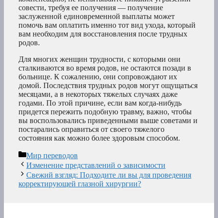
совести, требуя ее получения — получение
заслуженной единовременной выплаты может
помочь вам оплатить именно тот вид ухода, который
вам необходим для восстановления после трудных
родов.
Для многих женщин трудности, с которыми они
сталкиваются во время родов, не остаются позади в
больнице. К сожалению, они сопровождают их
домой. Последствия трудных родов могут ощущаться
месяцами, а в некоторых тяжелых случаях даже
годами. По этой причине, если вам когда-нибудь
придется пережить подобную травму, важно, чтобы
вы воспользовались приведенными выше советами и
постарались оправиться от своего тяжелого
состояния как можно более здоровым способом.
Рубрики
Мир переводов
Изменение представлений о зависимости
Свежий взгляд: Подходите ли вы для проведения
корректирующей глазной хирургии?