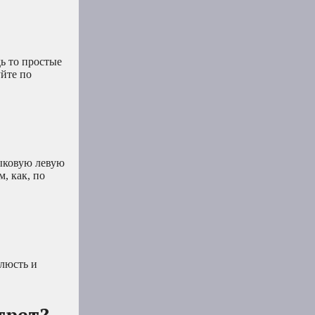
дь то простые
йте по
зыковую левую
, как, по
елюсть и
трет?