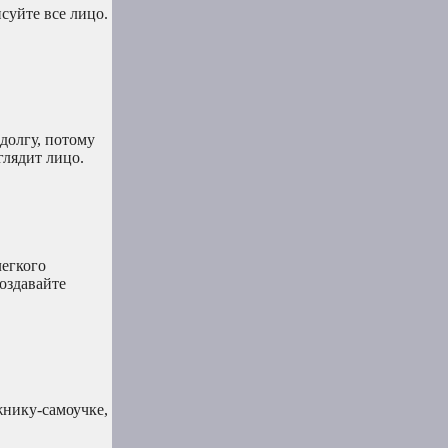
суйте все лицо.
долгу, потому
глядит лицо.
легкого
оздавайте
жнику-самоучке,