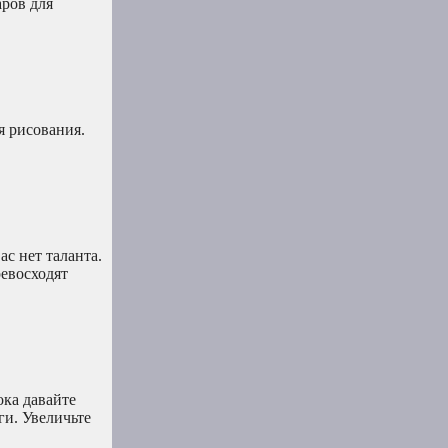
аров для
я рисования.
ас нет таланта.
ревосходят
ока давайте
ги. Увеличьте