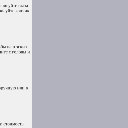
арисуйте глаза
рисуйте кончик
обы ваш эскиз
ните с головы и
 вручную или в
; стоимость