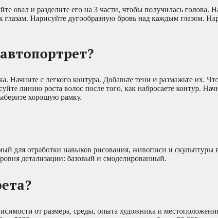
те овал и разделите его на 3 части, чтобы получилась голова. Н
к глазам. Нарисуйте дугообразную бровь над каждым глазом. На
 автопортрет?
. Начните с легкого контура. Добавьте тени и размажьте их. Чт
йте линию роста волос после того, как набросаете контур. Нач
ыберите хорошую рамку.
уемый для отработки навыков рисования, живописи и скульптуры
уровня детализации: базовый и смоделированный.
рета?
висимости от размера, среды, опыта художника и местоположения