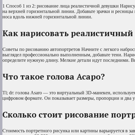
1 Способ 1 из 2: рисование лица реалистичной девушки Нарисуй
на верхней горизонтальной линии. Добавьте зрачки и ресницы 
носа вдоль нижней горизонтальной линии.
Как нарисовать реалистичный
Советы по рисованию автопортретов Начните с легкого наброска
выглядел профессионально выполненным, добавьте тени. Нарису
определите нужную длину. Мелкие детали идут последними. В
Что такое голова Асаро?
Tl; dr: голова Asaro — это виртуальный 3D-манекен, использ
цифровом формате. Он показывает размеры, пропорции и два 
Сколько стоит рисование порт
Стоимость портретного рисунка или картины варьируется в за