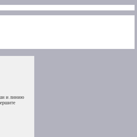
уши и линию
вершите