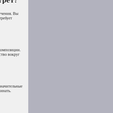
бучения. Вы
требует
композиции.
ство вокруг
 значительные
чинать.