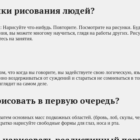
ыки рисования людей?
й: Нарисуйте что-нибудь. Повторите. Посмотрите на рисунки. Бу
я, вы можете многому научиться, глядя на работы других. Рису
есь на занятия.
м, что когда вы говорите, вы задействуете свою логическую, я
нно воздерживаться от суждений и стараться не сомневаться в том
ыглядит на самом деле.
рисовать в первую очередь?
затем основных масс подкожных областей. (бровь, лоб, скулы, ч
кратко нарисуйте свободные формы для глаз, носа и рта.
 нарисовать реалистичный пор