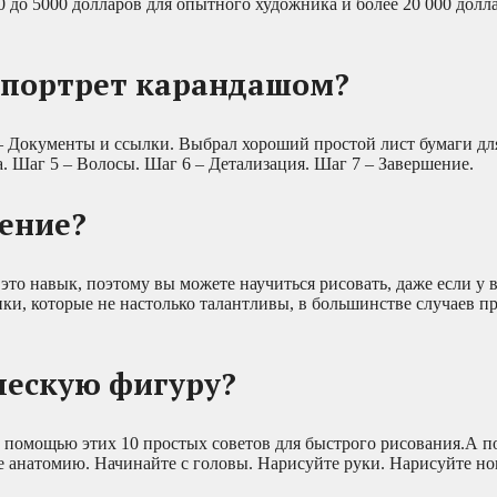
0 до 5000 долларов для опытного художника и более 20 000 долл
 портрет карандашом?
– Документы и ссылки. Выбрал хороший простой лист бумаги дл
а. Шаг 5 – Волосы. Шаг 6 – Детализация. Шаг 7 – Завершение.
мение?
то навык, поэтому вы можете научиться рисовать, даже если у в
ики, которые не настолько талантливы, в большинстве случаев п
ческую фигуру?
 помощью этих 10 простых советов для быстрого рисования.А п
е анатомию. Начинайте с головы. Нарисуйте руки. Нарисуйте но