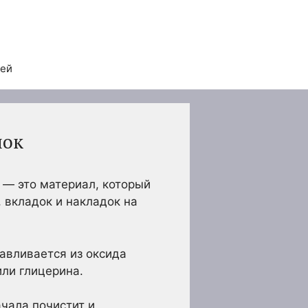
тей
нок
 — это материал, который
 вкладок и накладок на
.
авливается из оксида
или глицерина.
ачала почистит и