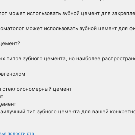
ог может использовать зубной цемент для закрепл
томатолог может использовать зубной цемент для ф
 цемент?
х типов зубного цемента, но наиболее распростра
эвгенолом
 стеклоиономерный цемент
нт
цемент
аилучший тип зубного цемента для вашей конкретн
вья полости рта