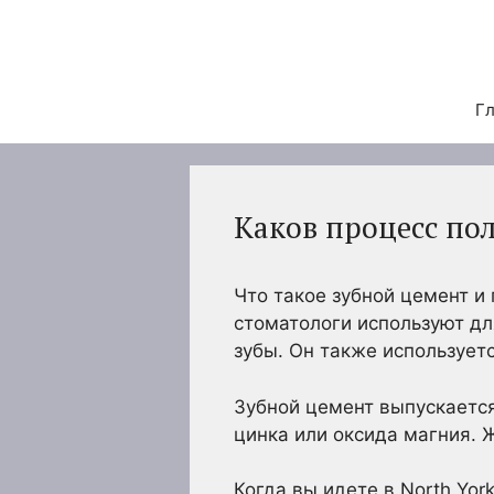
Перейти
к
содержимому
Гл
Каков процесс по
Что такое зубной цемент и
стоматологи используют дл
зубы. Он также использует
Зубной цемент выпускается
цинка или оксида магния. 
Когда вы идете в North Yor