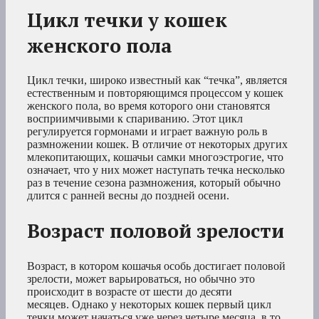
Цикл течки у кошек
женского пола
Цикл течки, широко известный как “течка”, является
естественным и повторяющимся процессом у кошек
женского пола, во время которого они становятся
восприимчивыми к спариванию. Этот цикл
регулируется гормонами и играет важную роль в
размножении кошек. В отличие от некоторых других
млекопитающих, кошачьи самки многоэстрогие, что
означает, что у них может наступать течка несколько
раз в течение сезона размножения, который обычно
длится с ранней весны до поздней осени.
Возраст половой зрелости
Возраст, в котором кошачья особь достигает половой
зрелости, может варьироваться, но обычно это
происходит в возрасте от шести до десяти
месяцев. Однако у некоторых кошек первый цикл
течки может начаться уже через четыре месяца, в то