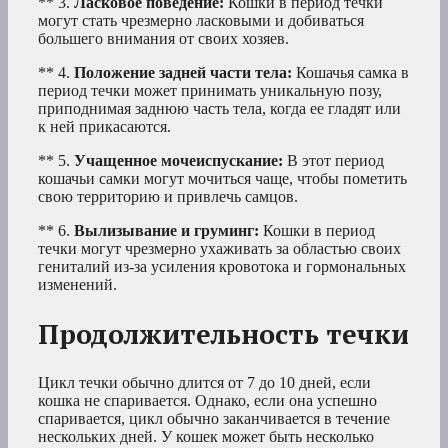
** 3.
Ласковое поведение:
Кошки в период течки
могут стать чрезмерно ласковыми и добиваться
большего внимания от своих хозяев.
** 4.
Положение задней части тела:
Кошачья самка в
период течки может принимать уникальную позу,
приподнимая заднюю часть тела, когда ее гладят или
к ней прикасаются.
** 5.
Учащенное мочеиспускание:
В этот период
кошачьи самки могут мочиться чаще, чтобы пометить
свою территорию и привлечь самцов.
** 6.
Вылизывание и груминг:
Кошки в период
течки могут чрезмерно ухаживать за областью своих
гениталий из-за усиления кровотока и гормональных
изменений.
Продолжительность течки
Цикл течки обычно длится от 7 до 10 дней, если
кошка не спаривается. Однако, если она успешно
спаривается, цикл обычно заканчивается в течение
нескольких дней. У кошек может быть несколько