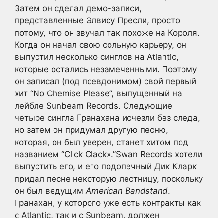
Затем он сделал демо-записи,
представленные Элвису Пресли, просто
потому, что он звучал так похоже на Короля.
Когда он начал свою сольную карьеру, он
выпустил несколько синглов на Atlantic,
которые остались незамеченными. Поэтому
он записал (под псевдонимом) свой первый
хит “No Chemise Please”, выпущенный на
лейбле Sunbeam Records. Следующие
четыре сингла Гранахана исчезли без следа,
но затем он придумал другую песню,
которая, он был уверен, станет хитом под
названием “Click Clack».”Swan Records хотели
выпустить его, и его подопечный Дик Кларк
придал песне некоторую лестницу, поскольку
он был ведущим
American Bandstand
.
Гранахан, у которого уже есть контракты как
с Atlantic, так и с Sunbeam, должен