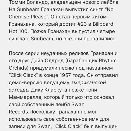
Томми Воландо, владельцем нового лейбла.
На Sunbeam Гранахан выпустил сингл “No
Chemise Please”. Он стал первым хитом
Гранахана, который достиг #23 в Billboard
Hot 100. Позже Гранахан выпустил четыре
сингла с Sunbeam, но все они провалились.
После серии неудачных релизов Гранахан и
его друг Дэйв Олдред (барабанщик Rhythm
Orchids) придумали песню под названием
“Click Clack” в конце 1957 года. Он отправил
демо-версию ведущему
американской
эстрады
Дику Кларку, а позже Тони
Маммарелле, который только что основал
свой собственный лейбл Swan
Records.Поскольку Гранахан не мог
использовать свое собственное имя для
записи для Swan, “Click Clack” был выпущен