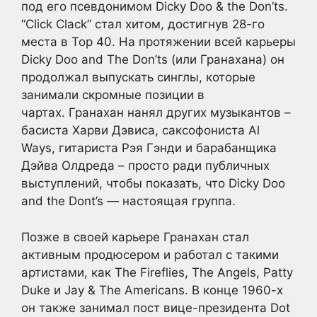
под его псевдонимом Dicky Doo & the Don’ts.
“Click Clack” стал хитом, достигнув 28-го
места в Top 40. На протяжении всей карьеры
Dicky Doo and The Don’ts (или Гранахана) он
продолжал выпускать синглы, которые
занимали скромные позиции в
чартах. Гранахан нанял других музыкантов –
басиста Харви Дэвиса, саксофониста Al
Ways, гитариста Рэя Гэнди и барабанщика
Дэйва Олдреда – просто ради публичных
выступлений, чтобы показать, что Dicky Doo
and the Dont’s — настоящая группа.
Позже в своей карьере Гранахан стал
активным продюсером и работал с такими
артистами, как The Fireflies, The Angels, Patty
Duke и Jay & The Americans. В конце 1960-х
он также занимал пост вице-президента Dot