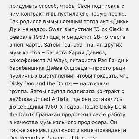
придумать способ, чтобы Свон подписала с
ним контракт и выпустила его новую песню.
Так родился вымышленный тогда акт «Дикки
Ду и не надо». Swan выпустили “Click Clack” в
феврале 1958 года, и он достиг 28-го места
в поп-чарте. Затем Гранахан нанял других
музыкантов – басиста Харви Дэвиса,
саксофониста Al Ways, гитариста Рэя Гэнди и
барабанщика Дэйва Олдреда – просто ради
публичных выступлений, чтобы показать, что
Dicky Doo and the Dont’s — настоящая
группа. Затем группа подписала контракт с
лейблом United Artists, где они оставались
до середины 1960-х годов. После Dicky Do и
the Don’ts Гранахан продолжил свою работу
в качестве музыкального продюсера. Он
также занимал должности вице-президента
Dot Records и Paramount Records.