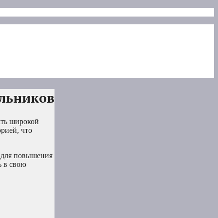
льников
ать широкой
рией, что
т для повышения
ь в свою