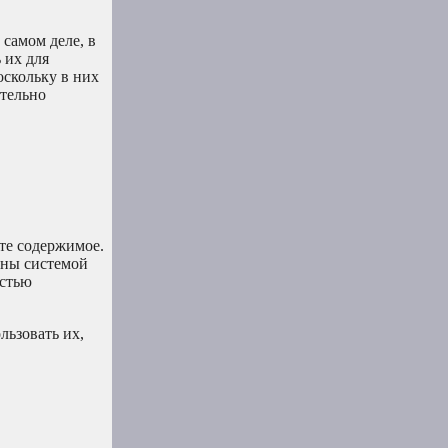
самом деле, в
 их для
оскольку в них
ительно
ете содержимое.
ены системой
остью
льзовать их,