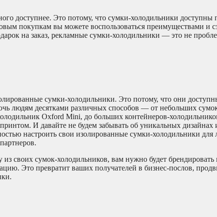
ого доступнее. Это потому, что сумки-холодильники доступны 
оптовым покупкам вы можете воспользоваться преимуществами и 
дарок на заказ, рекламные сумки-холодильники — это не пробле
олированные сумки-холодильники. Это потому, что они доступн
очь людям десятками различных способов — от небольших сумок
холодильник Oxford Mini, до больших контейнеров-холодильнико
 принтом. И давайте не будем забывать об уникальных дизайнах 
ностью настроить свои изолированные сумки-холодильники для
 партнеров.
 из своих сумок-холодильников, вам нужно будет брендировать 
ацию. Это превратит ваших получателей в бизнес-послов, про
ики.