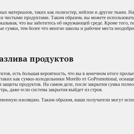
 материалов, таких как полиэстер, нейлон и другие ткани. На 
ки чистыми продуктами. Таким образом, вы можете использовать
казывая, что вы заботитесь об окружающей среде. Кроме того, п
ые сумки, тем более что многие школы и рабочие места неодобр
азлива продуктов
тов, есть большая вероятность, что вы в конечном итоге проль
аких как сумки-холодильники Morello от GoPromotional, оснащ
 защиты продуктов. На самом деле, после закрытия сумка полн
рь, даже если система закрытия выйдет из строя.
ственную изоляцию. Таким образом, ваши получатели могут испо