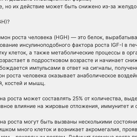
, но их действие может быть снижено из-за желудо
GH)?
мон роста человека (HGH) — это белок, вырабатыв
вание инсулиноподобного фактора роста IGF-I в пече
тку клеток, а также метаболические процессы в орг
возрастает в подростковом возрасте и начинает сни
бождается импульсами в ответ на сигналы, получен
он роста человека оказывает анаболическое воздей
й, костей и мышц.
на роста может составлять 25% от количества, выде
вное влияние на жировые отложения, иммунитет и 
а роста могут быть вызваны несколькими состояния
ишком много клеток и возникает акромегалия, про
мом – рекордным ростом. Дефицит гормона роста п