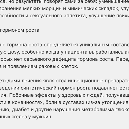
са, но результаты говорят сами за себя: уменьшени
транение мелких морщин и мимических складок, ул
собности и сексуального аппетита, улучшение психи
 гормоном роста
нс гормона роста определяется уникальным состав
ую дозу, особенно когда у пациента выработались а
оторых нет серьезного дефицита гормона роста. Пер
 и появлением раковых клеток.
тодами лечения являются инъекционные препараты
ведении синтетический гормон роста подавляет ест
ия. Побочные эффекты у здоровых людей, получавш
и в конечностях, боли в суставах (из-за утолщения
онию, диабет и другие нарушения метаболизма глюк
чных желез у мужчин.