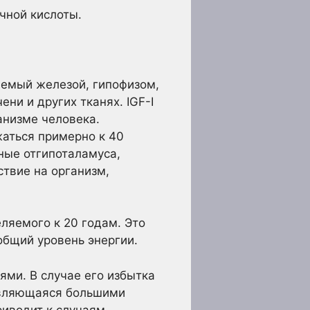
чной кислоты.
аемый железой, гипофизом,
ни и других тканях. IGF-I
анизме человека.
жаться примерно к 40
ные отгипоталамуса,
ствие на организм,
ляемого к 20 годам. Это
общий уровень энергии.
ми. В случае его избытка
являющаяся большими
риводит к случаям