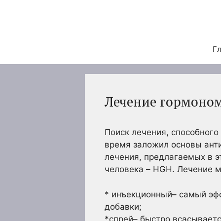
Перейти
к
содержимому
Гл
Лечение гормоном
Поиск лечения, способного 
время заложил основы ант
лечения, предлагаемых в э
человека – HGH. Лечение м
* инъекционный– самый эф
добавки;
*спрей– быстро всасывает