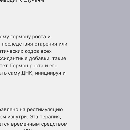
ому гормону роста и,
 последствия старения или
етических кодов всех
ксидантные добавки, такие
ет. Гормон роста и его
ать саму ДНК, инициируя и
равлено на рестимуляцию
м изнутри. Эта терапия,
яется временным средством