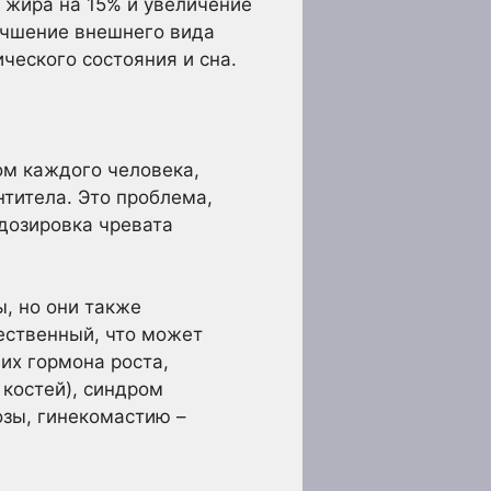
е жира на 15% и увеличение
учшение внешнего вида
ческого состояния и сна.
ом каждого человека,
нтитела. Это проблема,
едозировка чревата
, но они также
ественный, что может
их гормона роста,
 костей), синдром
озы, гинекомастию –