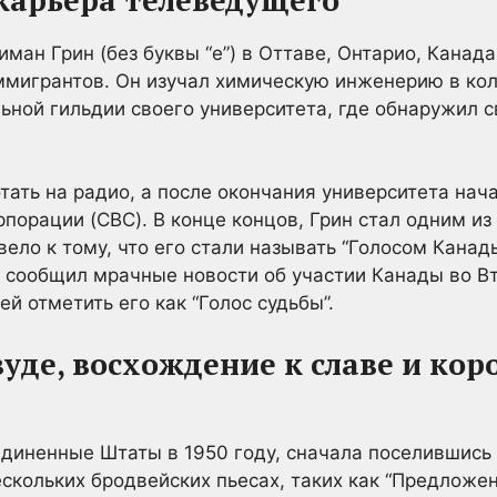
ман Грин (без буквы “е”) в Оттаве, Онтарио, Канада,
ммигрантов. Он изучал химическую инженерию в ко
ьной гильдии своего университета, где обнаружил с
тать на радио, а после окончания университета нач
порации (CBC). В конце концов, Грин стал одним из
вело к тому, что его стали называть “Голосом Канады
 сообщил мрачные новости об участии Канады во Вт
й отметить его как “Голос судьбы”.
вуде, восхождение к славе и кор
единенные Штаты в 1950 году, сначала поселившись 
скольких бродвейских пьесах, таких как “Предложен