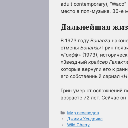
adult contemporary), “Waco” 
место в поп-музыке, 36-е м
Дальнейшая жиз
В 1973 году
Bonanza
наконе
отмены
Бонанзы
Грин появи
«
Грифф
» (1973), историчес
«Звездный
крейсер Галакт
которые вернули его к ран
его собственный сериал «
Н
Грин умер от осложнений п
возрасте 72 лет. Сейчас он
Рубрики
Мир переводов
Джими Хендрикс
Wild Cherry