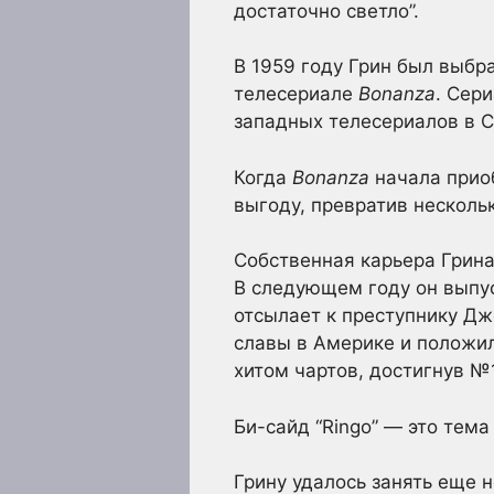
достаточно светло”.
В 1959 году Грин был выбр
телесериале
Bonanza
. Сер
западных телесериалов в 
Когда
Bonanza
начала приоб
выгоду, превратив нескольк
Собственная карьера Грина
В следующем году он выпус
отсылает к преступнику Джо
славы в Америке и положил
хитом чартов, достигнув №1 к
Би-сайд “Ringo” — это тем
Грину удалось занять еще н