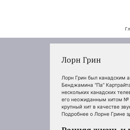
Перейти
к
содержимому
Гл
Лорн Грин
Лорн Грин был канадским 
Бенджамина “Па” Картрайт
нескольких канадских теле
его неожиданным хитом № 1 
крупный хит в качестве зву
Подробнее о Лорне Грине зд
Ранняя жизнь и 