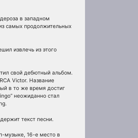
ндероза в западном
м из самых продолжительных
шил извлечь из этого
стил свой дебютный альбом.
RCA Victor. Название
рый в то же время достиг
ingo” неожиданно стал
ng.
одержит текст песни.
п-музыке, 16-е место в