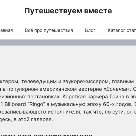
Путешествуем вместе
авная
Всё про путешествия
Блог
Каталог ста
актером, телеведущим и звукорежиссером, главным 
а в популярном американском вестерне «
Бонанза
«. 
визионных постановках. Короткая карьера Грина в з
Billboard “Ringo” в музыкальную эпоху 60-х годов.
козаписывающего исполнителя, так что, по сути, он с
есь, в этой галерее.
карьера телеведущего