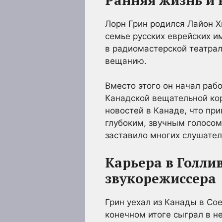
Лорн Грин родился Лайон Хи
семье русских еврейских и
в радиомастерской театрал
вещанию.
Вместо этого он начал рабо
Канадской вещательной кор
новостей в Канаде, что при
глубоким, звучным голосом
заставило многих слушателе
Карьера в Голли
звукорежиссера
Грин уехал из Канады в Со
конечном итоге сыграл в не