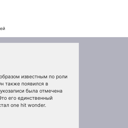
тей
образом известным по роли
Он также появился в
вукозаписи была отмечена
 Это его единственный
тал one hit wonder.