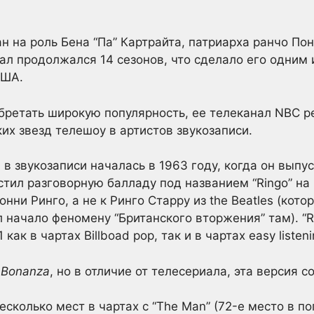
ан на роль Бена “Па” Картрайта, патриарха ранчо По
иал продолжался 14 сезонов, что сделало его одни
США.
ретать широкую популярность, ее телеканал NBC ре
их звезд телешоу в артистов звукозаписи.
 в звукозаписи началась в 1963 году, когда он выпу
тил разговорную балладу под названием “Ringo” на 
нни Ринго, а не к Ринго Старру из the Beatles (кото
 начало феномену “Британского вторжения” там). “R
ак в чартах Billboad pop, так и в чартах easy listeni
а
Bonanza
, но в отличие от телесериала, эта версия с
есколько мест в чартах с “The Man” (72-е место в по