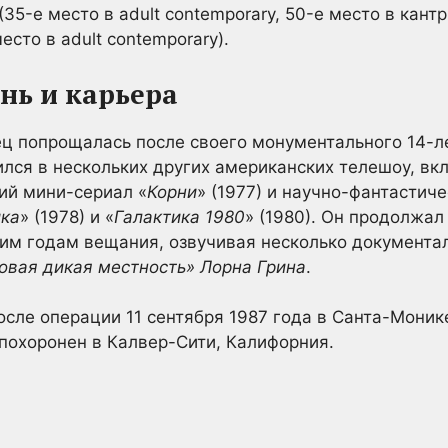
(35-е место в adult contemporary, 50-е место в кантри
есто в adult contemporary).
нь и карьера
ц попрощалась после своего монументального 14-ле
лся в нескольких других американских телешоу, в
кий мини-сериал «
Корни
» (1977) и научно-фантастич
ика
» (1978) и «
Галактика 1980
» (1980). Он продолжал
ним годам вещания, озвучивая несколько документа
овая дикая местность» Лорна Грина
.
осле операции 11 сентября 1987 года в Санта-Моник
 похоронен в Калвер-Сити, Калифорния.