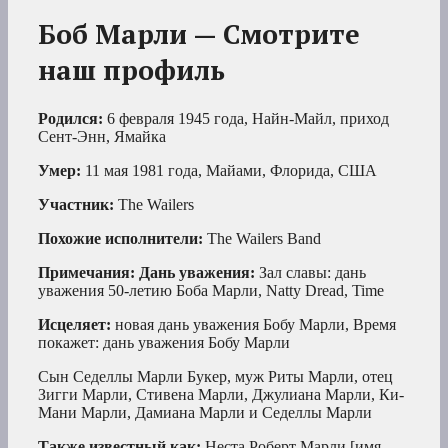
Боб Марли — Смотрите
наш профиль
Родился:
6 февраля 1945 года, Найн-Майл, приход
Сент-Энн, Ямайка
Умер:
11 мая 1981 года, Майами, Флорида, США
Участник:
The Wailers
Похожие исполнители:
The Wailers Band
Примечания: Дань уважения:
Зал славы: дань
уважения 50-летию Боба Марли, Natty Dread, Time
Исцеляет:
новая дань уважения Бобу Марли, Время
покажет: дань уважения Бобу Марли
Сын Седеллы Марли Букер, муж Риты Марли, отец
Зигги Марли, Стивена Марли, Джулиана Марли, Ки-
Мани Марли, Дамиана Марли и Седеллы Марли
Также известный как:
Неста Роберт Марли [имя