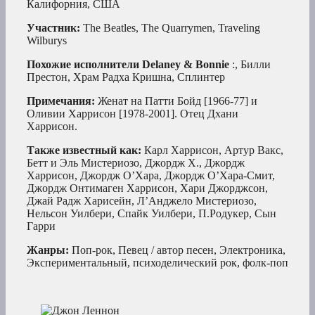
Калифорния, США
Участник:
The Beatles, The Quarrymen, Traveling
Wilburys
Похожие исполнители Delaney & Bonnie
:, Билли
Престон, Храм Радха Кришна, Сплинтер
Примечания:
Женат на Патти Бойд [1966-77] и
Оливии Харрисон [1978-2001]. Отец Дхани
Харрисон.
Также известный как:
Карл Харрисон, Артур Вакс,
Бетт и Эль Мистериозо, Джордж Х., Джордж
Харрисон, Джордж О’Хара, Джордж О’Хара-Смит,
Джордж Онтимаген Харрисон, Хари Джорджсон,
Джай Радж Харисейн, Л’Анджело Мистериозо,
Нельсон Уилбери, Спайк Уилбери, П.Родукер, Сын
Гарри
Жанры:
Поп-рок, Певец / автор песен, Электроника,
Экспериментальный, психоделический рок, фолк-поп