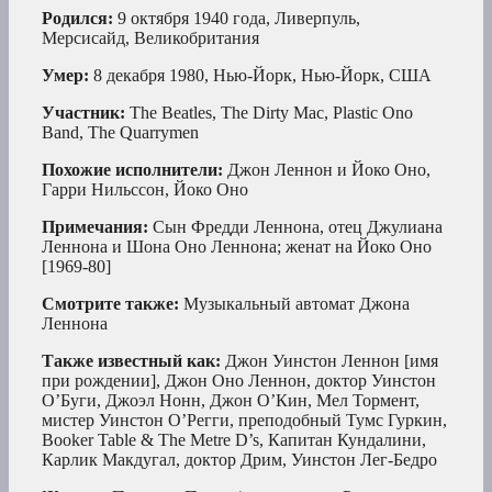
Родился:
9 октября 1940 года, Ливерпуль,
Мерсисайд, Великобритания
Умер:
8 декабря 1980, Нью-Йорк, Нью-Йорк, США
Участник:
The Beatles, The Dirty Mac, Plastic Ono
Band, The Quarrymen
Похожие исполнители:
Джон Леннон и Йоко Оно,
Гарри Нильссон, Йоко Оно
Примечания:
Сын Фредди Леннона, отец Джулиана
Леннона и Шона Оно Леннона; женат на Йоко Оно
[1969-80]
Смотрите также:
Музыкальный автомат Джона
Леннона
Также известный как:
Джон Уинстон Леннон [имя
при рождении], Джон Оно Леннон, доктор Уинстон
О’Буги, Джоэл Нонн, Джон О’Кин, Мел Тормент,
мистер Уинстон О’Регги, преподобный Тумс Гуркин,
Booker Table & The Metre D’s, Капитан Кундалини,
Карлик Макдугал, доктор Дрим, Уинстон Лег-Бедро