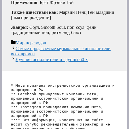
Примечания
: Брат Фрэнки Гэй
Также известный как:
Марвин Пенц Гей-младший
[имя при рождении]
Жанры:
Соул, Smooth Soul, поп-соул, фанк,
традиционный поп, ритм-энд-блюз
Рубрики
Мир переводов
Самые продаваемые музыкальные исполнители
всех времен
Лучшие исполнители и группы 60-х
* Meta признана экстремистской организацией и 
запрещена в РФ
** Facebook принадлежит компании Meta, 
признанной экстремистской организацией и 
запрещенной в РФ
*** Instagram принадлежит компании Meta, 
признанной экстремистской организацией и 
запрещенной в РФ 
**** Вся информация, изложенная на сайте, 
носит сугубо рекомендательный характер и не 
является руководством к действию.