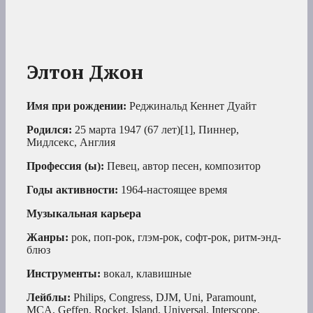
Элтон Джон
Имя при рождении:
Реджинальд Кеннет Дуайт
Родился:
25 марта 1947 (67 лет)[1], Пиннер,
Мидлсекс, Англия
Профессия (ы):
Певец, автор песен, композитор
Годы активности:
1964-настоящее время
Музыкальная карьера
Жанры:
рок, поп-рок, глэм-рок, софт-рок, ритм-энд-
блюз
Инструменты:
вокал, клавишные
Лейблы:
Philips, Congress, DJM, Uni, Paramount,
MCA, Geffen, Rocket, Island, Universal, Interscope,