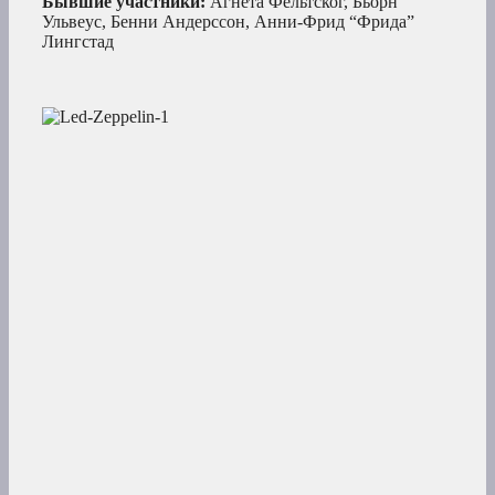
Бывшие участники:
Агнета Фельтског, Бьорн
Ульвеус, Бенни Андерссон, Анни-Фрид “Фрида”
Лингстад