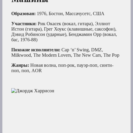
Образован:
1976, Бостон, Массачусетс, США
Участники:
Рик Окасек (вокал, гитара), Эллиот
Истон (гитара), Грег Хоукс (клавишные, саксофон),
Дэвид Робинсон (ударные), Бенджамин Орр (вокал,
бас, 1976-88)
Похожие исполнители:
Cap ‘n’ Swing, DMZ,
Milkwood, The Modern Lovers, The New Cars, The Pop
Жанры:
Новая волна, поп-рок, пауэр-поп, синти-
поп, поп, AOR