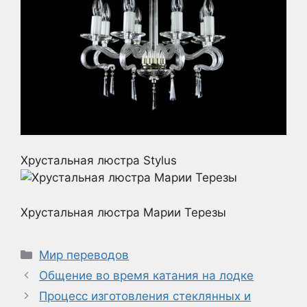
Хрустальная люстра Stylus
Хрустальная люстра Марии Терезы
Рубрики
Мир переводов
Общение во время катания на лодке
Процесс изготовления стеклянных и