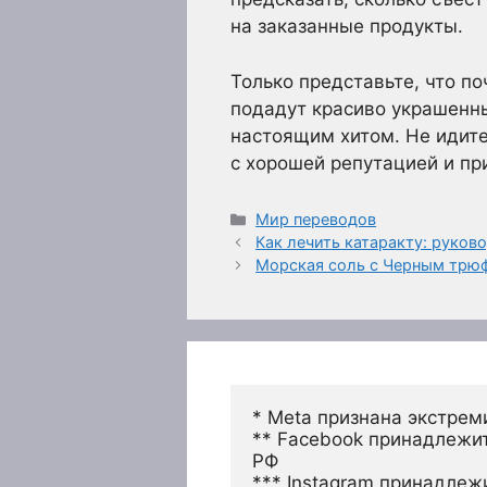
на заказанные продукты.
Только представьте, что по
подадут красиво украшенны
настоящим хитом. Не идите
с хорошей репутацией и пр
Рубрики
Мир переводов
Как лечить катаракту: руко
Морская соль с Черным трю
* Meta признана экстрем
** Facebook принадлежит
РФ
*** Instagram принадлеж