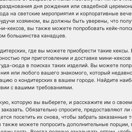
празднования дня рождения или свадебной церемони
юда на светские мероприятия и корпоративные вечер
 будучи хозяином, вы должны быть уверены, что пол
и-кексов, вы также можете попробовать кейк-попс
м большинства канадцев.
итерских, где вы можете приобрести такие кексы. 
ностью при приготовлении и доставке мини-кексов н
туда-сюда в поисках таких изделий. Вы можете попр
ания или любого вашего знакомого, который недавн
ацию о кондитерских в вашем городе. Найдите наи
твии с вашими требованиями.
кую, которую вы выберете, и расскажите им о своем
 заказать. Обязательно спросите, предоставляют ли 
ется посетить их снова, чтобы забрать заказанные 
ы также можете попросить дополнительные порции, 
 один гость. Всегда полезно заказывать оптом, что