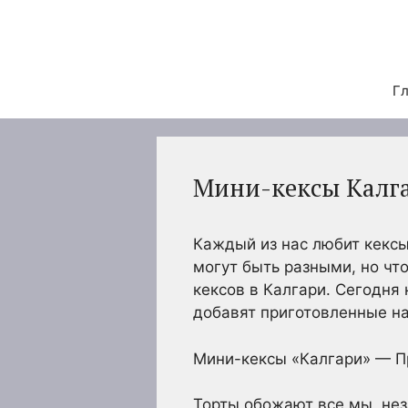
Перейти
к
содержимому
Гл
Мини-кексы Калга
Каждый из нас любит кексы
могут быть разными, но чт
кексов в Калгари. Сегодня 
добавят приготовленные на 
Мини-кексы «Калгари» — Пр
Торты обожают все мы, нез