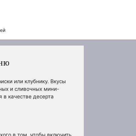
тей
еню
иски или клубнику. Вкусы
сных и сливочных мини-
я в качестве десерта
хого в том, чтобы включить