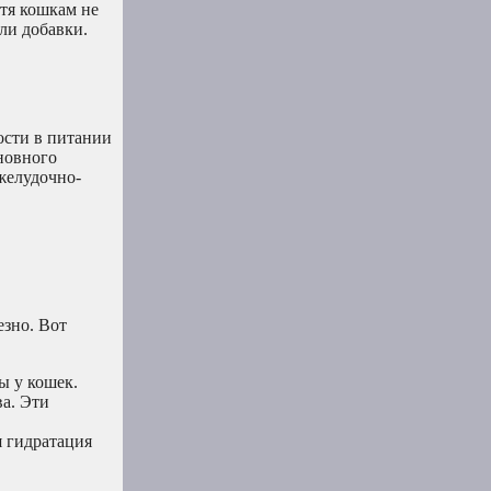
отя кошкам не
ли добавки.
ости в питании
сновного
желудочно-
зно. Вот
ы у кошек.
а. Эти
 гидратация