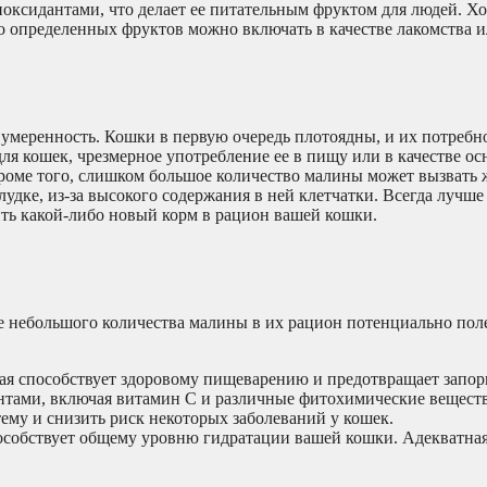
иоксидантами, что делает ее питательным фруктом для людей. Х
о определенных фруктов можно включать в качестве лакомства и
 умеренность. Кошки в первую очередь плотоядны, и их потребн
ля кошек, чрезмерное употребление ее в пищу или в качестве о
роме того, слишком большое количество малины может вызвать 
удке, из-за высокого содержания в ней клетчатки. Всегда лучше
ить какой-либо новый корм в рацион вашей кошки.
 небольшого количества малины в их рацион потенциально поле
ая способствует здоровому пищеварению и предотвращает запор
тами, включая витамин С и различные фитохимические веществ
му и снизить риск некоторых заболеваний у кошек.
особствует общему уровню гидратации вашей кошки. Адекватная