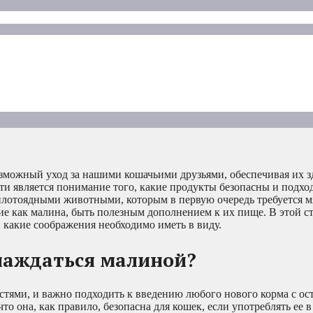
зможный уход за нашими кошачьими друзьями, обеспечивая их з
и является понимание того, какие продукты безопасны и подхо
лотоядными животными, которым в первую очередь требуется мя
ие как малина, быть полезным дополнением к их пище. В этой с
 какие соображения необходимо иметь в виду.
лаждаться малиной?
ями, и важно подходить к введению любого нового корма с ос
что она, как правило, безопасна для кошек, если употреблять ее 