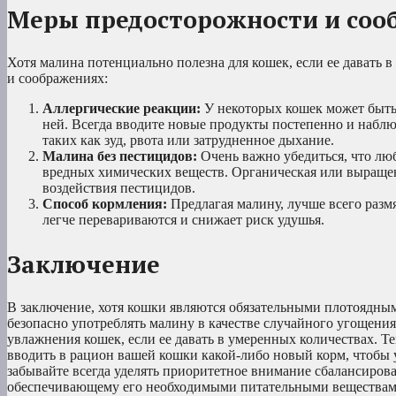
Меры предосторожности и соо
Хотя малина потенциально полезна для кошек, если ее давать 
и соображениях:
Аллергические реакции:
У некоторых кошек может быть
ней. Всегда вводите новые продукты постепенно и наблю
таких как зуд, рвота или затрудненное дыхание.
Малина без пестицидов:
Очень важно убедиться, что люб
вредных химических веществ. Органическая или выращен
воздействия пестицидов.
Способ кормления:
Предлагая малину, лучше всего размя
легче перевариваются и снижает риск удушья.
Заключение
В заключение, хотя кошки являются обязательными плотоядны
безопасно употреблять малину в качестве случайного угощения
увлажнения кошек, если ее давать в умеренных количествах. Т
вводить в рацион вашей кошки какой-либо новый корм, чтобы у
забывайте всегда уделять приоритетное внимание сбалансиров
обеспечивающему его необходимыми питательными веществами