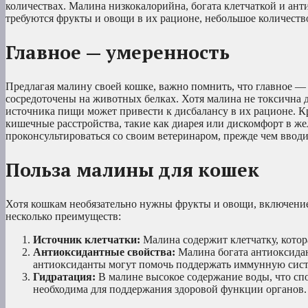
количествах. Малина низкокалорийна, богата клетчаткой и ант
требуются фрукты и овощи в их рационе, небольшое количеств
Главное — умеренность
Предлагая малину своей кошке, важно помнить, что главное —
сосредоточены на животных белках. Хотя малина не токсична д
источника пищи может привести к дисбалансу в их рационе. К
кишечные расстройства, такие как диарея или дискомфорт в жел
проконсультироваться со своим ветеринаром, прежде чем ввод
Польза малины для кошек
Хотя кошкам необязательно нужны фрукты и овощи, включение
несколько преимуществ:
Источник клетчатки:
Малина содержит клетчатку, котор
Антиоксидантные свойства:
Малина богата антиоксидан
антиоксиданты могут помочь поддержать иммунную систе
Гидратация:
В малине высокое содержание воды, что сп
необходима для поддержания здоровой функции органов.