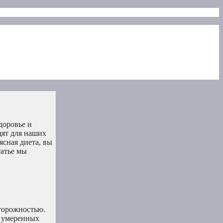
доровье и
дят для наших
сная диета, вы
татье мы
торожностью.
в умеренных