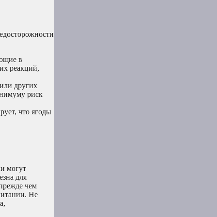
редосторожности
ющие в
их реакций,
 или других
инимуму риск
рует, что ягоды
ни могут
езна для
 прежде чем
питании. Не
а,