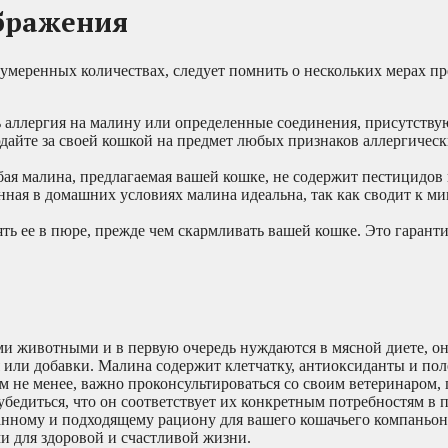
бражения
в умеренных количествах, следует помнить о нескольких мерах п
 аллергия на малину или определенные соединения, присутству
дайте за своей кошкой на предмет любых признаков аллергическ
ая малина, предлагаемая вашей кошке, не содержит пестицидов
ная в домашних условиях малина идеальна, так как сводит к м
ть ее в пюре, прежде чем скармливать вашей кошке. Это гаранти
ми животными и в первую очередь нуждаются в мясной диете, о
 или добавки. Малина содержит клетчатку, антиоксиданты и пол
ем не менее, важно проконсультироваться со своим ветеринаром,
бедиться, что он соответствует их конкретным потребностям в 
анному и подходящему рациону для вашего кошачьего компаньон
 для здоровой и счастливой жизни.