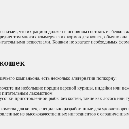
начает, что их рацион должен в основном состоять из белков 
редиентом многих коммерческих кормов для кошек, обычно она 
питательными веществами. Кошкам не хватает необходимых ферм
 кошек
шачьего компаньона, есть несколько альтернатив попкорну:
дложите им небольшие порции вареной курицы, индейки или не
и питательным лакомством.
сочки приготовленной рыбы без костей, такие как лосось или т
комства для кошек, специально разработанные для удовлетворе
товленные из высококачественных ингредиентов с ограниченны