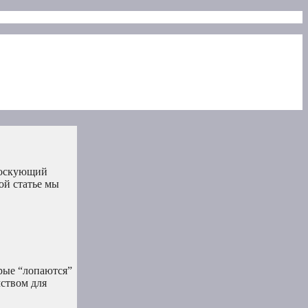
 тоскующий
ой статье мы
рые “лопаются”
мством для