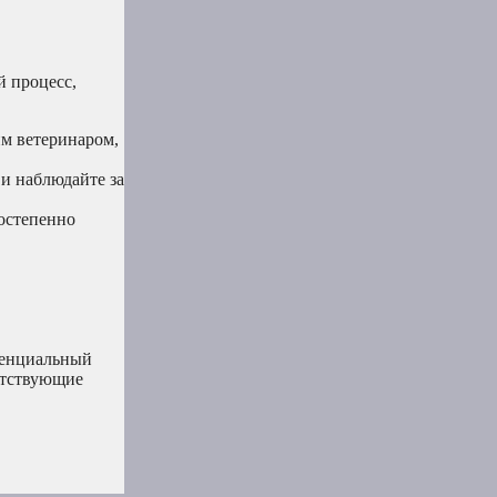
й процесс,
им ветеринаром,
и наблюдайте за
постепенно
отенциальный
етствующие