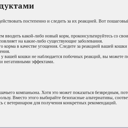
одуктами
йствовать постепенно и следить за их реакцией. Вот пошаговы
ем вводить какой-либо новый корм, проконсультируйтесь со сво
 повлияет на какие-либо существующие заболевания.
 корма в качестве угощения. Следите за реакцией вашей кошки 
ения.
ов у вашей кошки не наблюдается побочных реакций, вы можете 
ми негативными эффектами.
шачьего компаньона. Хотя это может показаться безвредным, п
льзу. Вместо этого выбирайте безопасные альтернативы, соотв
ь с ветеринаром для получения конкретных рекомендаций.