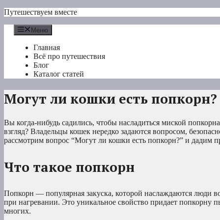
Перейти
Путешествуем вместе
к
содержимому
Меню
Главная
Всё про путешествия
Блог
Каталог статей
Могут ли кошки есть попкорн?
Вы когда-нибудь садились, чтобы насладиться миской попкорна
взгляд? Владельцы кошек нередко задаются вопросом, безопас
рассмотрим вопрос “Могут ли кошки есть попкорн?” и дадим пр
Что такое попкорн
Попкорн — популярная закуска, которой наслаждаются люди во
при нагревании. Это уникальное свойство придает попкорну п
многих.