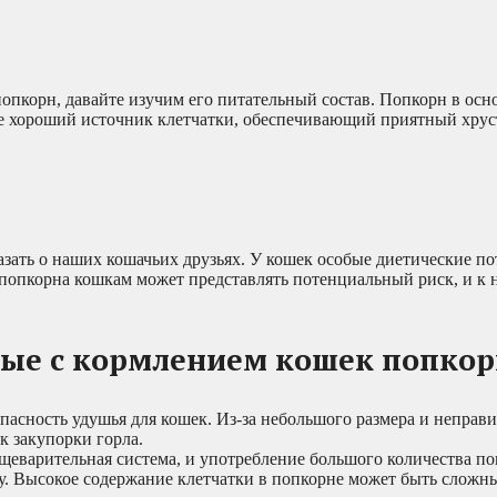
попкорн, давайте изучим его питательный состав. Попкорн в осн
же хороший источник клетчатки, обеспечивающий приятный хрус
азать о наших кошачьих друзьях. У кошек особые диетические по
попкорна кошкам может представлять потенциальный риск, и к 
ные с кормлением кошек попко
 опасность удушья для кошек. Из-за небольшого размера и непра
к закупорки горла.
ищеварительная система, и употребление большого количества п
ту. Высокое содержание клетчатки в попкорне может быть сложн