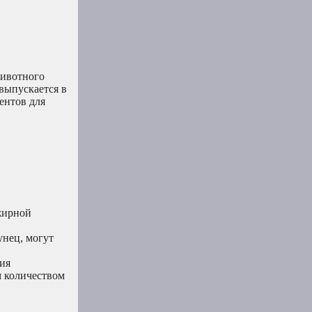
животного
выпускается в
ентов для
жирной
унец, могут
ния
м количеством