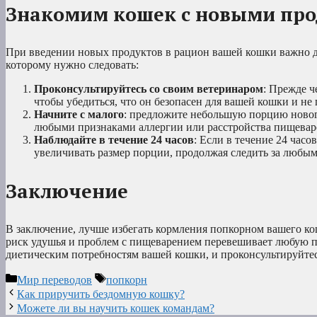
Знакомим кошек с новыми пр
При введении новых продуктов в рацион вашей кошки важно де
которому нужно следовать:
Проконсультируйтесь со своим ветеринаром
: Прежде ч
чтобы убедиться, что он безопасен для вашей кошки и не
Начните с малого
: предложите небольшую порцию нового
любыми признаками аллергии или расстройства пищевар
Наблюдайте в течение 24 часов
: Если в течение 24 час
увеличивать размер порции, продолжая следить за любы
Заключение
В заключение, лучше избегать кормления попкорном вашего ко
риск удушья и проблем с пищеварением перевешивает любую по
диетическим потребностям вашей кошки, и проконсультируйтес
Рубрики
Метки
Мир переводов
попкорн
Как приручить бездомную кошку?
Можете ли вы научить кошек командам?