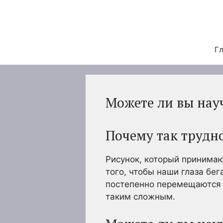
Перейти
к
содержимому
Гл
Можете ли вы нау
Почему так трудн
Рисунок, который принимаю
того, чтобы наши глаза бег
постепенно перемещаются п
таким сложным.