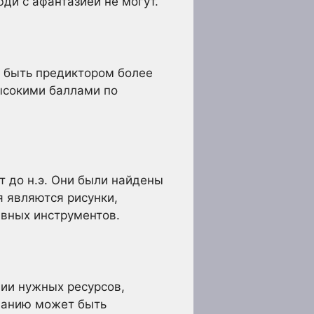
ди с афантазией не могут.
т быть предиктором более
ысокими баллами по
т до н.э. Они были найдены
 являются рисунки,
вных инструментов.
чии нужных ресурсов,
ванию может быть