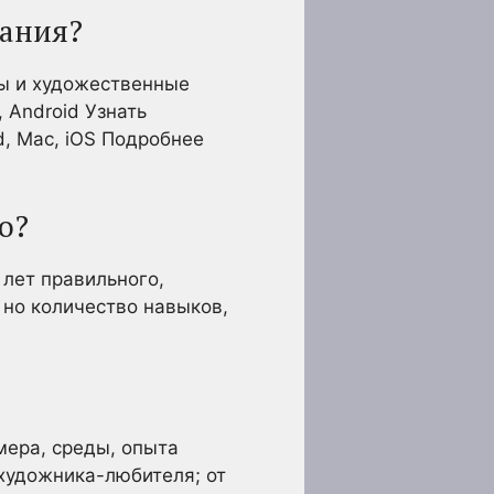
вания?
ы и художественные
 Android Узнать
d, Mac, iOS Подробнее
о?
 лет правильного,
 но количество навыков,
мера, среды, опыта
художника-любителя; от