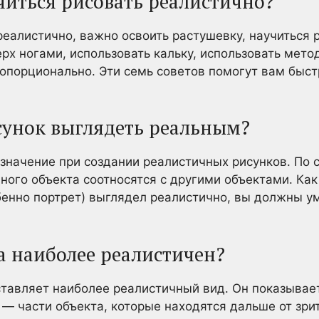
читься рисовать реалистично?
реалистично, важно освоить растушевку, научиться р
ерх ногами, использовать кальку, использовать мето
ропорционально. Эти семь советов помогут вам быст
исунок выглядеть реальным?
начение при создании реалистичных рисунков. По с
ного объекта соотносятся с другими объектами. Как
обенно портрет) выглядел реалистично, вы должны у
а наиболее реалистичен?
тавляет наиболее реалистичный вид. Он показывает
 — части объекта, которые находятся дальше от зри