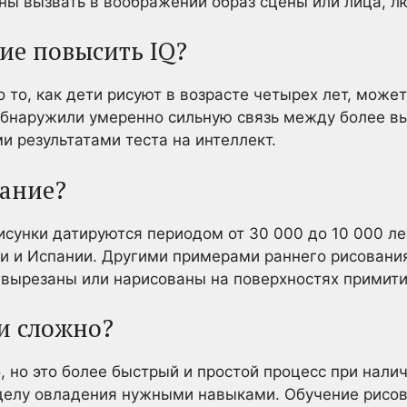
ы вызвать в воображении образ сцены или лица, лю
ие повысить IQ?
о то, как дети рисуют в возрасте четырех лет, може
 обнаружили умеренно сильную связь между более в
и результатами теста на интеллект.
вание?
сунки датируются периодом от 30 000 до 10 000 ле
и и Испании. Другими примерами раннего рисования
 вырезаны или нарисованы на поверхностях примити
ли сложно?
, но это более быстрый и простой процесс при нали
делу овладения нужными навыками. Обучение рисо