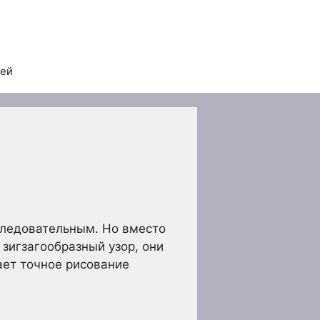
тей
оследовательным. Но вместо
 зигзагообразный узор, они
ает точное рисование