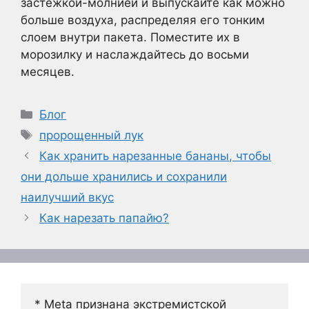
застежкой-молнией и выпускайте как можно
больше воздуха, распределяя его тонким
слоем внутри пакета. Поместите их в
морозилку и наслаждайтесь до восьми
месяцев.
Рубрики
Блог
Метки
пророщенный лук
Как хранить нарезанные бананы, чтобы
они дольше хранились и сохранили
наилучший вкус
Как нарезать папайю?
* Meta признана экстремистской 