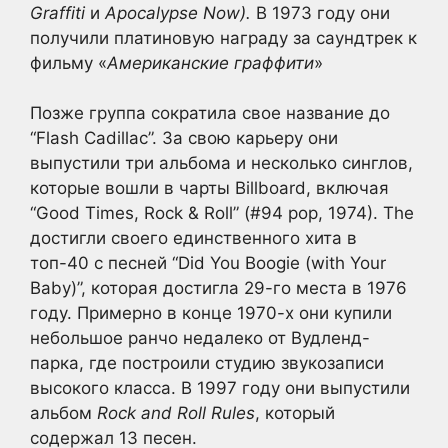
Graffiti
и
Apocalypse Now).
В 1973 году они
получили платиновую награду за саундтрек к
фильму «
Американские граффити
»
Позже группа сократила свое название до
“Flash Cadillac”. За свою карьеру они
выпустили три альбома и несколько синглов,
которые вошли в чарты Billboard, включая
“Good Times, Rock & Roll” (#94 pop, 1974). The
достигли своего единственного хита в
топ-40 с песней “Did You Boogie (with Your
Baby)”, которая достигла 29-го места в 1976
году. Примерно в конце 1970-х они купили
небольшое ранчо недалеко от Вудленд-
парка, где построили студию звукозаписи
высокого класса. В 1997 году они выпустили
альбом
Rock and Roll Rules
, который
содержал 13 песен.