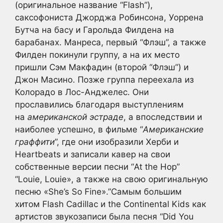
(оригинальное название “Flash”),
саксофониста Джорджа Робинсона, Уоррена
Бутча на басу и Гарольда Филдена на
барабанах. Манреса, первый “Флэш”, а также
Филден покинули группу, а на их место
пришли Сэм Макфадин (второй “Флэш”) и
Джон Масино. Позже группа переехала из
Колорадо в Лос-Анджелес. Они
прославились благодаря выступлениям
на
американской эстраде
, а впоследствии и
наиболее успешно, в фильме “
Американские
граффити
”, где они изобразили Херби и
Heartbeats и записали кавер на свои
собственные версии песни “At the Hop”
“Louie, Louie», а также на свою оригинальную
песню «She’s So Fine».”Самым большим
хитом Flash Cadillac и the Continental Kids как
артистов звукозаписи была песня “Did You