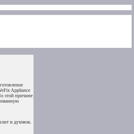
иготовление
eFix Appliance
По этой причине
сломанную
лит и духовок.