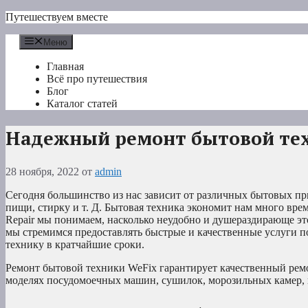
Перейти
Путешествуем вместе
к
содержимому
Меню
Главная
Всё про путешествия
Блог
Каталог статей
Надежный ремонт бытовой те
28 ноября, 2022
от
admin
Сегодня большинство из нас зависит от различных бытовых пр
пищи, стирку и т. Д. Бытовая техника экономит нам много врем
Repair мы понимаем, насколько неудобно и душераздирающе это
мы стремимся предоставлять быстрые и качественные услуги п
технику в кратчайшие сроки.
Ремонт бытовой техники WeFix гарантирует качественный ремо
моделях посудомоечных машин, сушилок, морозильных камер, 