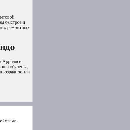
бытовой
ам быстрое и
аших ремонтных
андо
 Appliance
рошо обучены,
прозрачность и
ействию.