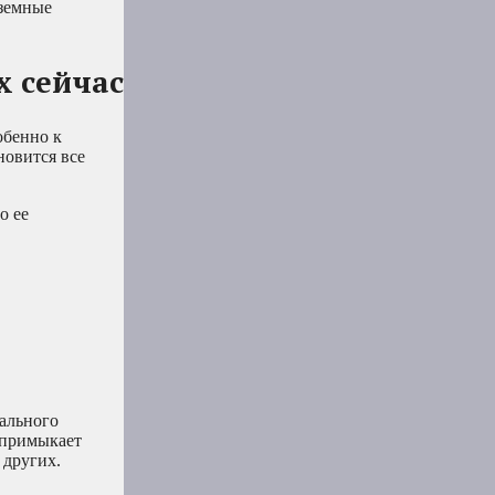
дземные
 сейчас
обенно к
новится все
о ее
иального
 примыкает
 других.