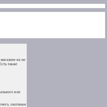
 магазине их не
Есть также
ального или
очего, охотники