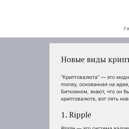
Перейти
к
содержимому
Гл
Новые виды крипт
“Криптовалюта” — это модн
money, основанная на идее
Биткоином, знают, что он б
криптовалюте, вот пять нов
1. Ripple
Ripple — это система вало