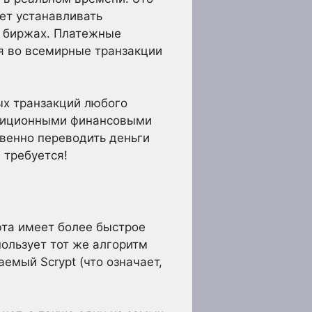
ет устанавливать
и биржах. Платежные
я во всемирные транзакции
ых транзакций любого
адиционными финансовыми
венно переводить деньги
 требуется!
юта имеет более быстрое
пользует тот же алгоритм
аемый Scrypt (что означает,