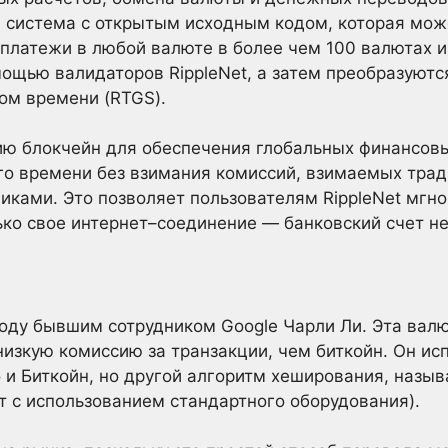
 система с открытым исходным кодом, которая мож
платежи в любой валюте в более чем 100 валютах 
ощью валидаторов RippleNet, а затем преобразуютс
ом времени (RTGS).
гию блокчейн для обеспечения глобальных финансов
го времени без взимания комиссий, взимаемых тр
ками. Это позволяет пользователям RippleNet мгно
лько свое интернет–соединение — банковский счет не
1 году бывшим сотрудником Google Чарли Ли. Эта вал
низкую комиссию за транзакции, чем биткойн. Он ис
о и Биткойн, но другой алгоритм хеширования, назыв
т с использованием стандартного оборудования).