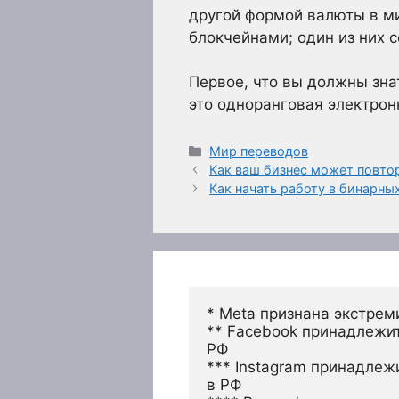
другой формой валюты в ми
блокчейнами; один из них 
Первое, что вы должны знат
это одноранговая электронн
Рубрики
Мир переводов
Как ваш бизнес может повто
Как начать работу в бинарны
* Meta признана экстрем
** Facebook принадлежит
РФ
*** Instagram принадлеж
в РФ 