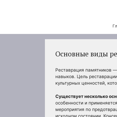
Перейти
к
содержимому
Гл
Основные виды р
Реставрация памятников —
навыков. Цель реставрации
культурных ценностей, кот
Существует несколько осн
особенности и применяется
мероприятия по предотвра
исходном состоянии. Консе