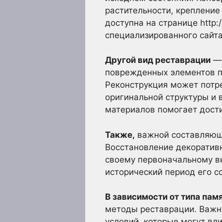
растительности, крепление
доступна на странице http://
специализированного сайта
Другой вид реставрации
— 
поврежденных элементов п
Реконструкция может потр
оригинальной структуры и 
материалов помогает дост
Также,
важной составляюще
Восстановление декоративн
своему первоначальному вн
исторический период его с
В зависимости от типа пам
методы реставрации. Важн
условий, которые могут вл