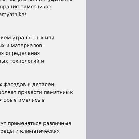
аврация памятников
pamyatnika/
нием утраченных или
х и материалов.
ля определения
ных технологий и
 фасадов и деталей.
воляет привести памятник к
оторые имелись в
гут применяться различные
реды и климатических