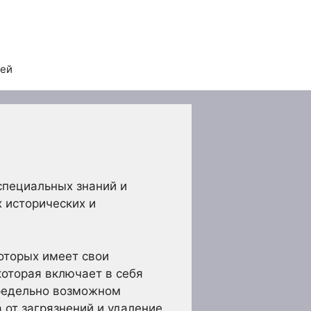
тей
специальных знаний и
 исторических и
оторых имеет свои
которая включает в себя
предельно возможном
 от загрязнений и удаление