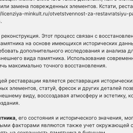
 или замена поврежденных элементов. Кстати, рест
licenziya-minkult.ru/otvetstvennost-za-restavratsiyu-
.
реконструкция. Этот процесс связан с восстановле
амятника на основе имеющихся исторических данны
ебовать дополнительного исследования и анализа д
внешнего вида памятника. Использование современ
ичь максимально точного восстановления.
й реставрации является реставрация исторических
ых элементов, статуй, фресок и других деталей поз
ешнему виду, воссоздавая атмосферу и эстетику, к
оздания.
ятника,
его состояния и исторического значения, мо
ыми факторами являются также учет окружающей с
иять на сохранность памятника в будущем.