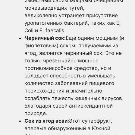
известный своим мощным очищением
мочевыводящих путей,
великолепно устраняет присутствие
уропатогенных бактерий, таких как E.
Coli и E. faecalis.
Черничный сок:
Еще одним мощным (и
фиолетовым) соком, получаемым из
ягод, является черничный сок. Это не
только чрезвычайно мощное
противомикробное средство, но и
обладает способностью уменьшать
количество заболеваний пищевого
происхождения и значительно
ослаблять тяжесть кишечных вирусов
благодаря своей антиоксидантной
природе.
Сок из ягод асаи:
Этот суперфрукт,
впервые обнаруженный в Южной