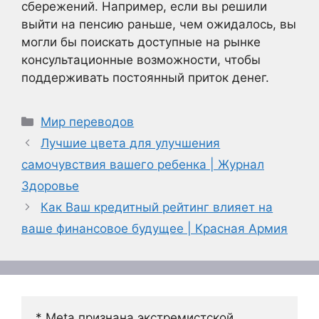
сбережений. Например, если вы решили
выйти на пенсию раньше, чем ожидалось, вы
могли бы поискать доступные на рынке
консультационные возможности, чтобы
поддерживать постоянный приток денег.
Рубрики
Мир переводов
Лучшие цвета для улучшения
самочувствия вашего ребенка | Журнал
Здоровье
Как Ваш кредитный рейтинг влияет на
ваше финансовое будущее | Красная Армия
* Meta признана экстремистской 