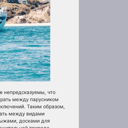
е непредсказуемы, что
ирать между парусником
ключений. Таким образом,
рать между видами
лыжами, досками для
решительной природе