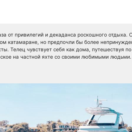
аза от привилегий и декаданса роскошного отдыха. О
ом катамаране, но предпочли бы более непринужде
хты. Телец чувствует себя как дома, путешествуя п
нское на частной яхте со своими любимыми людьми.