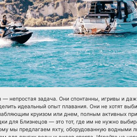
 — непростая задача. Они спонтанны, игривы и даж
елить идеальный опыт плавания. Они не хотят выб
слабляющим круизом или днем, полным активных при
ки для Близнецов — это тот, где им не нужно выби
тому мы предлагаем яхту, оборудованную водными 
ем для других водных видов спорта. Играйте на не