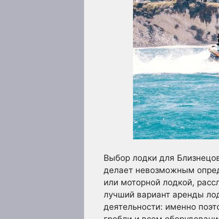
Выбор лодки для Близнецов
делает невозможным опред
или моторной лодкой, рас
лучший вариант аренды лод
деятельности: именно поэ
гребли и всем оборудовани