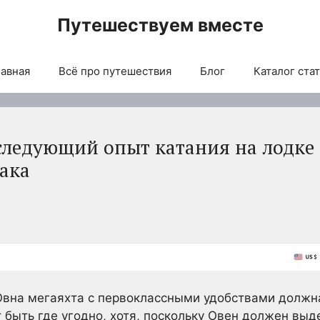
Путешествуем вместе
авная
Всё про путешествия
Блог
Каталог ста
следующий опыт катания на лодке 
иака
Овна мегаяхта с первоклассными удобствами должн
 быть где угодно, хотя, поскольку Овен должен выд