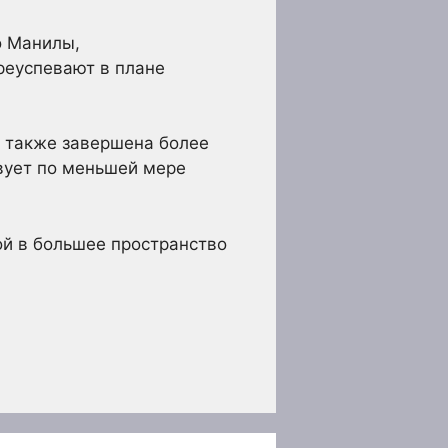
о Манилы,
реуспевают в плане
 также завершена более
твует по меньшей мере
ой в большее пространство