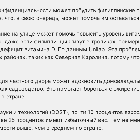
конфиденциальности может побудить филиппинские 
, что, в свою очередь, может помочь им оставатьс
ние на улице может помочь повысить уровень витам
, даже если филиппинцы живут в тропиках, примерн
дефицит витамина D. По данным Unilab. Эта пробле
х районах, таких как Северная Каролина, потому чт
 для частного двора может вдохновить домовладель
 как садоводство. Это помогает бороться с ожирени
в стране.
уки и технологий (DOST), почти 10 процентов взро
ее 25 процентов имеют избыточный вес. Тем не мен
ости выше, чем в среднем по стране.