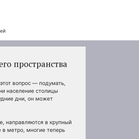
тей
го пространства
 этот вопрос — подумать,
дни население столицы
удние дни, он может
те, направляются в крупный
 в метро, многие теперь