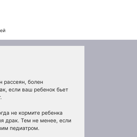
тей
н рассеян, болен
ак, если ваш ребенок бьет
.
огда не кормите ребенка
я драк. Тем не менее, если
воим педиатром.