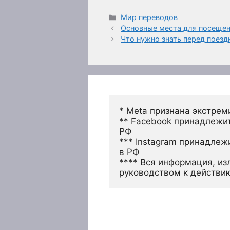
Рубрики
Мир переводов
Основные места для посещени
Что нужно знать перед поезд
* Meta признана экстрем
** Facebook принадлежит
РФ
*** Instagram принадлеж
в РФ 
**** Вся информация, из
руководством к действи