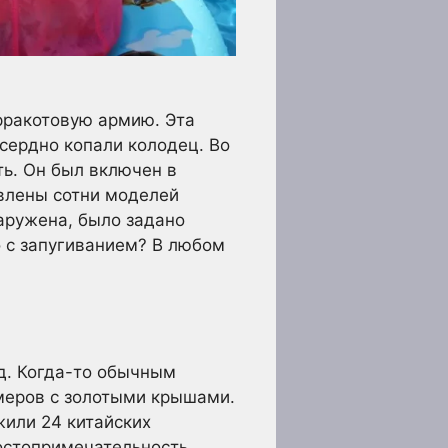
ерракотовую армию. Эта
усердно копали колодец. Во
ь. Он был включен в
авлены сотни моделей
наружена, было задано
о с запугиванием? В любом
од. Когда-то обычным
меров с золотыми крышами.
жили 24 китайских
достопримечательность,