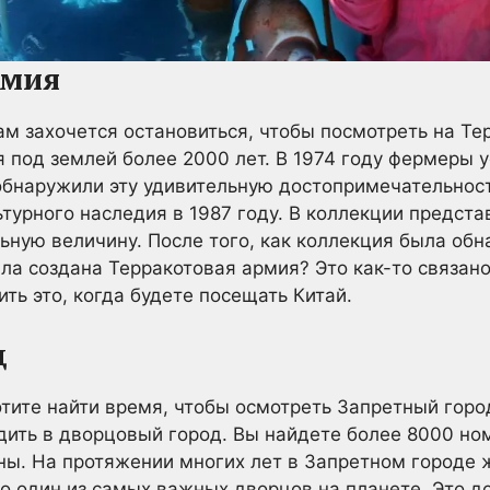
рмия
вам захочется остановиться, чтобы посмотреть на Т
я под землей более 2000 лет. В 1974 году фермеры 
обнаружили эту удивительную достопримечательност
турного наследия в 1987 году. В коллекции предст
льную величину. После того, как коллекция была об
ла создана Терракотовая армия? Это как-то связан
ить это, когда будете посещать Китай.
д
отите найти время, чтобы осмотреть Запретный гор
дить в дворцовый город. Вы найдете более 8000 но
ны. На протяжении многих лет в Запретном городе 
это один из самых важных дворцов на планете. Это 