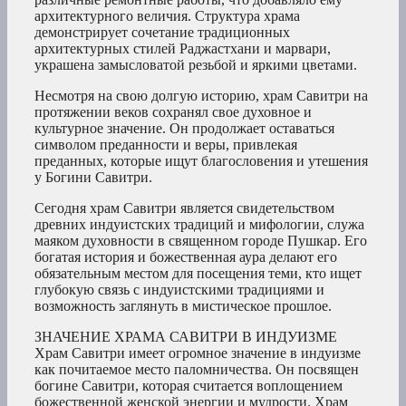
архитектурного величия. Структура храма
демонстрирует сочетание традиционных
архитектурных стилей Раджастхани и марвари,
украшена замысловатой резьбой и яркими цветами.
Несмотря на свою долгую историю, храм Савитри на
протяжении веков сохранял свое духовное и
культурное значение. Он продолжает оставаться
символом преданности и веры, привлекая
преданных, которые ищут благословения и утешения
у Богини Савитри.
Сегодня храм Савитри является свидетельством
древних индуистских традиций и мифологии, служа
маяком духовности в священном городе Пушкар. Его
богатая история и божественная аура делают его
обязательным местом для посещения теми, кто ищет
глубокую связь с индуистскими традициями и
возможность заглянуть в мистическое прошлое.
ЗНАЧЕНИЕ ХРАМА САВИТРИ В ИНДУИЗМЕ
Храм Савитри имеет огромное значение в индуизме
как почитаемое место паломничества. Он посвящен
богине Савитри, которая считается воплощением
божественной женской энергии и мудрости. Храм