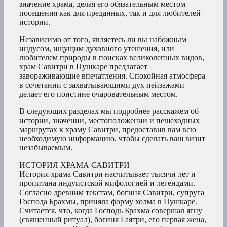
значение храма, делая его обязательным местом
посещения как для преданных, так и для любителей
истории.
Независимо от того, являетесь ли вы набожным
индусом, ищущим духовного утешения, или
любителем природы в поисках великолепных видов,
храм Савитри в Пушкаре предлагает
завораживающие впечатления. Спокойная атмосфера
в сочетании с захватывающими дух пейзажами
делает его поистине очаровательным местом.
В следующих разделах мы подробнее расскажем об
истории, значении, местоположении и пешеходных
маршрутах к храму Савитри, предоставив вам всю
необходимую информацию, чтобы сделать ваш визит
незабываемым.
ИСТОРИЯ ХРАМА САВИТРИ
История храма Савитри насчитывает тысячи лет и
пропитана индуистской мифологией и легендами.
Согласно древним текстам, богиня Савитри, супруга
Господа Брахмы, приняла форму холма в Пушкаре.
Считается, что, когда Господь Брахма совершал ягну
(священный ритуал), богиня Гаятри, его первая жена,