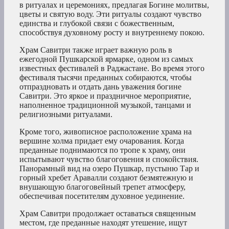
в ритуалах и церемониях, предлагая Богине молитвы,
цветы и святую воду. Эти ритуалы создают чувство
единства и глубокой связи с божественным,
способствуя духовному росту и внутреннему покою.
Храм Савитри также играет важную роль в
ежегодной Пушкарской ярмарке, одном из самых
известных фестивалей в Раджастане. Во время этого
фестиваля тысячи преданных собираются, чтобы
отпраздновать и отдать дань уважения богине
Савитри. Это яркое и праздничное мероприятие,
наполненное традиционной музыкой, танцами и
религиозными ритуалами.
Кроме того, живописное расположение храма на
вершине холма придает ему очарования. Когда
преданные поднимаются по тропе к храму, они
испытывают чувство благоговения и спокойствия.
Панорамный вид на озеро Пушкар, пустыню Тар и
горный хребет Аравалли создают безмятежную и
внушающую благоговейный трепет атмосферу,
обеспечивая посетителям духовное уединение.
Храм Савитри продолжает оставаться священным
местом, где преданные находят утешение, ищут