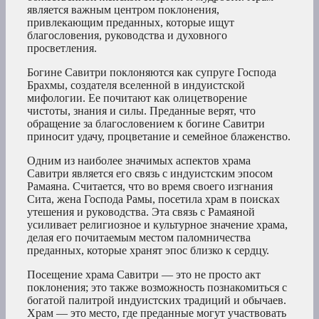
является важным центром поклонения,
привлекающим преданных, которые ищут
благословения, руководства и духовного
просветления.
Богине Савитри поклоняются как супруге Господа
Брахмы, создателя вселенной в индуистской
мифологии. Ее почитают как олицетворение
чистоты, знания и силы. Преданные верят, что
обращение за благословением к богине Савитри
приносит удачу, процветание и семейное блаженство.
Одним из наиболее значимых аспектов храма
Савитри является его связь с индуистским эпосом
Рамаяна. Считается, что во время своего изгнания
Сита, жена Господа Рамы, посетила храм в поисках
утешения и руководства. Эта связь с Рамаяной
усиливает религиозное и культурное значение храма,
делая его почитаемым местом паломничества
преданных, которые хранят эпос близко к сердцу.
Посещение храма Савитри — это не просто акт
поклонения; это также возможность познакомиться с
богатой палитрой индуистских традиций и обычаев.
Храм — это место, где преданные могут участвовать