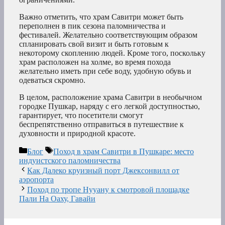
Важно отметить, что храм Савитри может быть
переполнен в пик сезона паломничества и
фестивалей. Желательно соответствующим образом
спланировать свой визит и быть готовым к
некоторому скоплению людей. Кроме того, поскольку
храм расположен на холме, во время похода
желательно иметь при себе воду, удобную обувь и
одеваться скромно.
В целом, расположение храма Савитри в необычном
городке Пушкар, наряду с его легкой доступностью,
гарантирует, что посетители смогут
беспрепятственно отправиться в путешествие к
духовности и природной красоте.
Рубрики
Метки
Блог
Поход в храм Савитри в Пушкаре: место
индуистского паломничества
Как Далеко круизный порт Джексонвилл от
аэропорта
Поход по тропе Нууану к смотровой площадке
Пали На Оаху, Гавайи