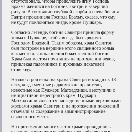
отсутствовала. Чтобы продолжить ягну, Господь
Брахма женился на богине Савитри и завершил
ритуал. В состоянии глубокой скорби и гнева богиня
Гаятри проклинала Господа Брахму, сказав, что ему
не будут поклоняться нигде, кроме Пушкара.
Согласно легенде, богиня Савитри приняла форму
холма в Пушкаре, чтобы всегда быть рядом с
Господом Брахмой. Таким образом, храм Савитри
был построен на вершине этого священного холма
как место для поклонения божественной богине.
Храм был местом почитания на протяжении веков,
привлекая паломников и духовных искателей
отовсюду.
Начало строительства храма Савитри восходит к 18
веку, когда местные раджпутские правители,
известные как Пуджари Матхадхиши, выступили с
инициативой перестроить храм. Пуджари
Матхадхиши являются наследственными верховными
жрецами храма Савитри и на протяжении поколений
отвечали за содержание и администрирование
священного места.
На протяжении многих лет в храме проводились
различные ремонтные работы, что добавляло ему