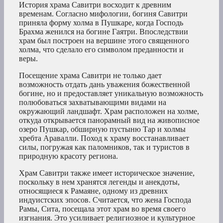
История храма Савитри восходит к древним
временам. Согласно мифологии, богиня Савитри
приняла форму холма в Пушкаре, когда Господь
Брахма женился на богине Гаятри. Впоследствии
храм был построен на вершине этого священного
холма, что сделало его символом преданности и
веры.
Посещение храма Савитри не только дает
возможность отдать дань уважения божественной
богине, но и предоставляет уникальную возможность
полюбоваться захватывающими видами на
окружающий ландшафт. Храм расположен на холме,
откуда открывается панорамный вид на живописное
озеро Пушкар, обширную пустыню Тар и холмы
хребта Аравалли. Поход к храму восстанавливает
силы, погружая как паломников, так и туристов в
природную красоту региона.
Храм Савитри также имеет историческое значение,
поскольку в нем хранятся легенды и анекдоты,
относящиеся к Рамаяне, одному из древних
индуистских эпосов. Считается, что жена Господа
Рамы, Сита, посещала этот храм во время своего
изгнания. Это усиливает религиозное и культурное