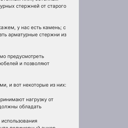
турных стержней от старого
ажем, у нас есть камень; с
ать арматурные стержни из
имо предусмотреть
дюбелей и позволяют
, и вот некоторые из них:
принимают нагрузку от
 должны обладать
 использования
 что полимерный анкер