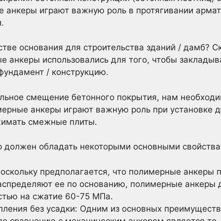
ые анкеры играют важную роль в протягивании арма
.
естве основания для строительства зданий / дамб? Ск
е анкеры использовались для того, чтобы закладыв
 фундамент / конструкцию.
альное смещение бетонного покрытия, нам необход
мерные анкеры играют важную роль при установке 
жимать смежные плиты.
 должен обладать некоторыми основными свойствами
Поскольку предполагается, что полимерные анкеры 
аспределяют ее по основанию, полимерные анкеры
тью на сжатие 60-75 МПа.
пления без усадки: Одним из основных преимуществ
по сравнению с механическим анкером является то,