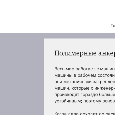
Перейти
к
содержимому
Гл
Полимерные анкер
Весь мир работает с маши
машины в рабочем состоян
они механически закреплен
машин, которые с инженер
производят гораздо больше
устойчивым; поэтому осно
Когда дело доходит до рас