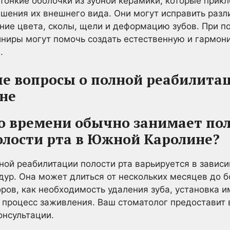
онкие оболочки из зубной керамики, которые прик
чшения их внешнего вида. Они могут исправить раз
ние цвета, сколы, щели и деформацию зубов. При п
ниры могут помочь создать естественную и гармон
.
е вопросы о полной реабилитац
не
ко времени обычно занимает по
олости рта в Южной Каролине?
ной реабилитации полости рта варьируется в завис
дур. Она может длиться от нескольких месяцев до б
оров, как необходимость удаления зуба, установка и
и процесс заживления. Ваш стоматолог предоставит
онсультации.