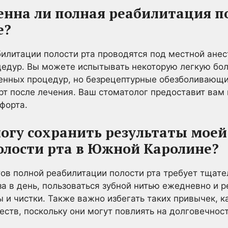
ненна ли полная реабилитация п
е?
илитации полости рта проводятся под местной анес
цедур. Вы можете испытывать некоторую легкую бол
енных процедур, но безрецептурные обезболивающи
т после лечения. Ваш стоматолог предоставит вам
форта.
 могу сохранить результаты мое
олости рта в Южной Каролине?
ов полной реабилитации полости рта требует тщател
за в день, пользоваться зубной нитью ежедневно и 
 и чистки. Также важно избегать таких привычек, к
ств, поскольку они могут повлиять на долговечнос