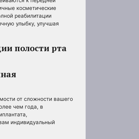
леиваются к передней
личные косметические
олной реабилитации
ичную улыбку, улучшая
ии полости рта
лная
имости от сложности вашего
олее чем года, в
мплантата,
 вам индивидуальный