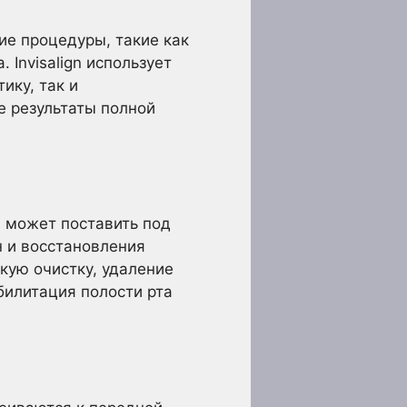
е процедуры, такие как
 Invisalign использует
ику, так и
е результаты полной
 может поставить под
н и восстановления
кую очистку, удаление
билитация полости рта