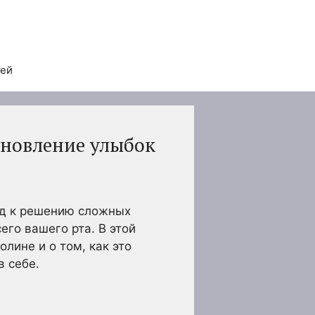
тей
ановление улыбок
од к решению сложных
его вашего рта. В этой
лине и о том, как это
в себе.