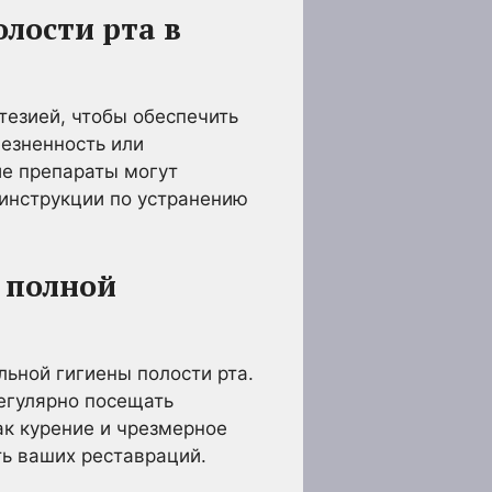
олости рта в
тезией, чтобы обеспечить
езненность или
е препараты могут
 инструкции по устранению
й полной
ьной гигиены полости рта.
регулярно посещать
ак курение и чрезмерное
ть ваших реставраций.